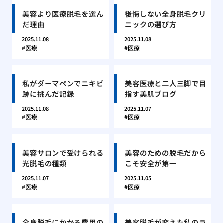
美容より医療脱毛を選ん
後悔しない全身脱毛クリ
だ理由
ニックの選び方
2025.11.08
2025.11.08
医療
医療
私がダーマペンでニキビ
美容医療と二人三脚で目
跡に挑んだ記録
指す美肌ブログ
2025.11.08
2025.11.07
医療
医療
美容サロンで受けられる
美容のための脱毛だから
光脱毛の種類
こそ安全が第一
2025.11.07
2025.11.05
医療
医療
全身脱毛にかかる費用の
美容脱毛が変えた私のラ