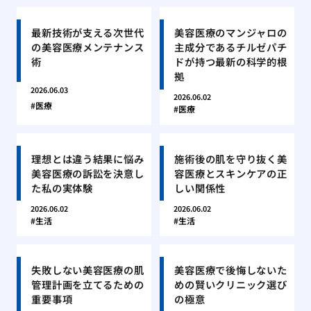
最新技術が支える次世代
美容医療のマンジャロの
の美容医療メンテナンス
主成分であるチルゼパチ
術
ドが持つ最新の科学的根
拠
2026.06.03
2026.06.02
医療
医療
理想とは違う結果に悩み
施術後の肌を守り抜く美
美容医療の訴訟を決意し
容医療とスキンケアの正
た私の実体験
しい関係性
2026.06.02
2026.06.02
生活
生活
失敗しない美容医療の肌
美容医療で後悔しないた
管理計画を立てるための
めの賢いクリニック選び
重要事項
の極意