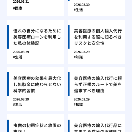
2026.03.31
2026.03.30
医療
生活
憧れの自分になるために
美容医療の個人輸入代行
美容医療ローンを利用し
を利用する際に知るべき
た私の体験記
リスクと安全性
2026.03.29
2026.03.29
生活
知識
美容医療の効果を最大化
美容医療の輸入代行に頼
し無駄金に終わらせない
らず正規のルートで美を
科学的習慣
追求すべき理由
2026.03.29
2026.03.29
生活
知識
虫歯の初期症状と放置の
美容医療の輸入代行品に
末路！
含まれる成分の不透明さ