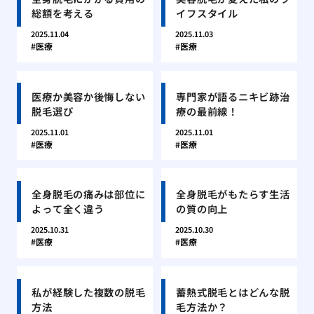
総額を考える
イフスタイル
2025.11.04
2025.11.03
医療
医療
医療か美容か後悔しない
専門家が語るニキビ跡治
脱毛選び
療の最前線！
2025.11.01
2025.11.01
医療
医療
全身脱毛の痛みは部位に
全身脱毛がもたらす生活
よって全く違う
の質の向上
2025.10.31
2025.10.30
医療
医療
私が経験した複数の脱毛
蓄熱式脱毛とはどんな脱
方法
毛方法か？