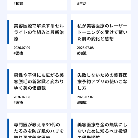
知識
生活
美容医療で解決するセル
私が美容医療のレーザー
ライトの仕組みと最新治
トーニングを受けて驚い
療
た肌の変化と感想
2026.07.09
2026.07.08
医療
知識
男性や子供にも広がる美
失敗しないための美容医
容脱毛の新常識と変わり
療予約アプリの使いこな
ゆく美の価値観
し方
2026.07.08
2026.07.07
医療
知識
専門医が教える30代の
美容医療を金の無駄にし
たるみを防ぎ肌のハリを
ないために知るべき投資
取り戻す美容医療
の優先順位