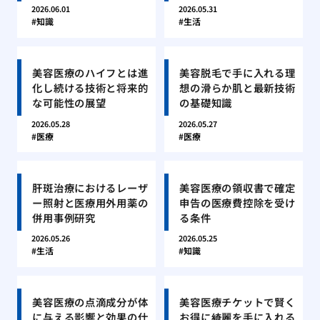
2026.06.01
2026.05.31
知識
生活
美容医療のハイフとは進
美容脱毛で手に入れる理
化し続ける技術と将来的
想の滑らか肌と最新技術
な可能性の展望
の基礎知識
2026.05.28
2026.05.27
医療
医療
肝斑治療におけるレーザ
美容医療の領収書で確定
ー照射と医療用外用薬の
申告の医療費控除を受け
併用事例研究
る条件
2026.05.26
2026.05.25
生活
知識
美容医療の点滴成分が体
美容医療チケットで賢く
に与える影響と効果の仕
お得に綺麗を手に入れる