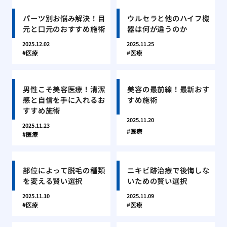
パーツ別お悩み解決！目
ウルセラと他のハイフ機
元と口元のおすすめ施術
器は何が違うのか
2025.12.02
2025.11.25
医療
医療
男性こそ美容医療！清潔
美容の最前線！最新おす
感と自信を手に入れるお
すめ施術
すすめ施術
2025.11.20
2025.11.23
医療
医療
部位によって脱毛の種類
ニキビ跡治療で後悔しな
を変える賢い選択
いための賢い選択
2025.11.10
2025.11.09
医療
医療