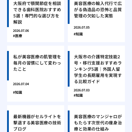
大阪府で顎関節症を相談
美容医療の輸入代行で広
できる歯科医院おすすめ
がる偽造品の恐怖と品質
5選！専門的な選び方を
管理の欠如した実態
解説
2026.07.05
2026.07.06
知識
医療
私が美容医療の肌管理を
大阪市の介護特定技能2
毎月の習慣にして変わっ
号・移行支援おすすめラ
たこと
ンキング5選｜外国人留
学生の長期雇用を実現す
る比較ガイド
2026.07.04
2026.07.03
知識
知識
最新機器がセルライトを
美容医療のマンジャロが
撃退する美容医療の技術
もたらす次世代の痩身治
ブログ
療と効果の仕組み