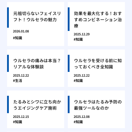
元祖切らないフェイスリ
効果を最大化する！おす
フト！ウルセラの魅力
すめコンビネーション治
療
2026.01.08
2025.12.29
知識
知識
ウルセラの痛みは本当？
ウルセラを受ける前に知
リアルな体験談
っておくべき全知識
2025.12.22
2025.12.22
生活
知識
たるみとシワに立ち向か
ウルセラはたるみ予防の
うエイジングケア施術
最強ツールなのか
2025.12.15
2025.12.08
知識
知識