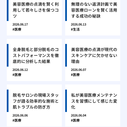
美容医療の点滴を賢く利
無理のない返済計画で美
用して若々しさを保つコ
容医療ローンを賢く活用
ツ
する成功の秘訣
2026.06.17
2026.06.13
医療
生活
全身脱毛と部分脱毛のコ
美容医療の点滴が現代の
ストパフォーマンスを徹
スキンケアに欠かせない
底的に分析した結果
理由
2026.06.12
2026.06.07
医療
医療
脱毛サロンの現場スタッ
私が美容医療メンテナン
フが語る効率的な施術と
スを習慣にして感じた変
肌トラブルの防ぎ方
化
2026.06.06
2026.06.04
医療
医療