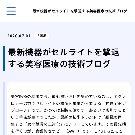
最新機器がセルライトを撃退する美容医療の技術ブログ
安全
を選
2026.07.01
医療
水道
急時
最新機器がセルライトを撃退
術ま
する美容医療の技術ブログ
化粧
ティ
思い
痩身
の健
美容医療の現場で今、最も熱い注目を集めているのは、テクノ
肌の
ロジーの力でセルライトの構造を根本から変える「物理学的ア
容整
プローチ」です。かつては脂肪を溶かす、あるいは吸引すると
脱毛
いう手法が主流でしたが、最新の技術トレンドは「組織の再
のこ
生」と「微小循環の正常化」にシフトしています。その最先端
を行くのが、音響波セラピー（AWT）です。これはもともと