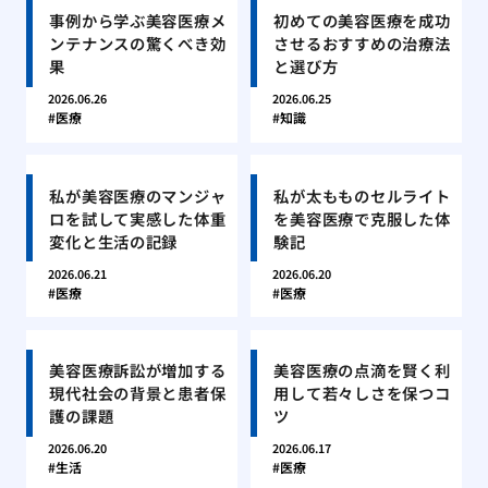
事例から学ぶ美容医療メ
初めての美容医療を成功
ンテナンスの驚くべき効
させるおすすめの治療法
果
と選び方
2026.06.26
2026.06.25
医療
知識
私が美容医療のマンジャ
私が太もものセルライト
ロを試して実感した体重
を美容医療で克服した体
変化と生活の記録
験記
2026.06.21
2026.06.20
医療
医療
美容医療訴訟が増加する
美容医療の点滴を賢く利
現代社会の背景と患者保
用して若々しさを保つコ
護の課題
ツ
2026.06.20
2026.06.17
生活
医療