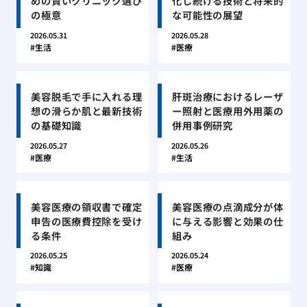
めの賢いクリニック選び
化し続ける技術と将来的
の極意
な可能性の展望
2026.05.31
2026.05.28
生活
医療
美容脱毛で手に入れる理
肝斑治療におけるレーザ
想の滑らか肌と最新技術
ー照射と医療用外用薬の
の基礎知識
併用事例研究
2026.05.27
2026.05.26
医療
生活
美容医療の領収書で確定
美容医療の点滴成分が体
申告の医療費控除を受け
に与える影響と効果の仕
る条件
組み
2026.05.25
2026.05.24
知識
医療