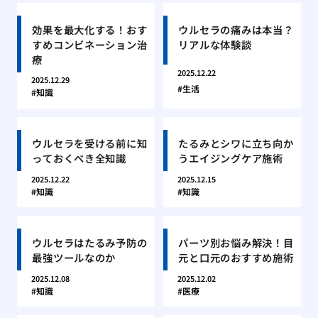
効果を最大化する！おす
ウルセラの痛みは本当？
すめコンビネーション治
リアルな体験談
療
2025.12.22
2025.12.29
生活
知識
ウルセラを受ける前に知
たるみとシワに立ち向か
っておくべき全知識
うエイジングケア施術
2025.12.22
2025.12.15
知識
知識
ウルセラはたるみ予防の
パーツ別お悩み解決！目
最強ツールなのか
元と口元のおすすめ施術
2025.12.08
2025.12.02
知識
医療