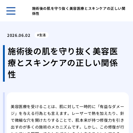
施術後の肌を守り抜く美容医療とスキンケアの正しい関
係性
安全
を選
2026.06.02
生活
水道
急時
施術後の肌を守り抜く美容医
術ま
療とスキンケアの正しい関係
化粧
ティ
性
思い
痩身
の健
肌の
容整
美容医療を受けることは、肌に対して一時的に「有益なダメー
ジ」を与える行為とも言えます。レーザーで熱を加えたり、針
脱毛
で微細な穴を開けたりすることで、肌本来が持つ修復力を引き
のこ
出すのが多くの施術のメカニズムです。しかし、この修復が行