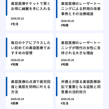
美容医療チケットで賢く
美容医療のレーザートー
お得に綺麗を手に入れる
ニングによる肝斑の改善
事例とその治療経過
2026.05.22
2026.05.20
生活
知識
毎日のケアにプラスした
美容医療のレーザートー
い初めての美容医療でお
ニングが現代の女性に支
すすめの習慣
持される大きな理由
2026.05.20
2026.05.20
知識
知識
美容医療の点滴で疲労回
弁護士が語る美容医療訴
復と美肌を同時に叶える
訟で重要となる証拠と同
方法
意書の法的効力
2026.05.19
2026.05.18
医療
生活