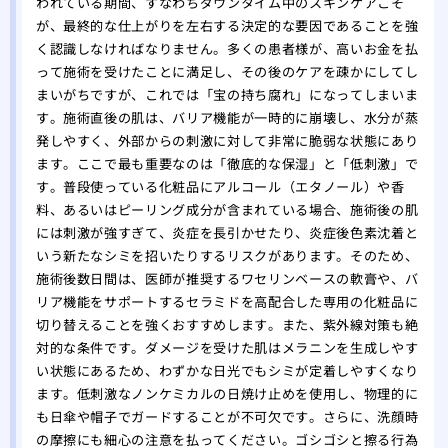
われている期間、すなわちダウンタイム中のスキンケアこそ
が、最終的な仕上がりを左右する決定的な要因であることを強
く認識しなければなりません。多くの患者様が、高いお金を払
って施術を受けたことに満足し、その後のケアを疎かにしてし
まいがちですが、これでは「宝の持ち腐れ」になってしまいま
す。施術直後の肌は、バリア機能が一時的に崩壊し、水分が蒸
発しやすく、外部からの刺激に対して非常に脆弱な状態にあり
ます。ここで最も重要なのは「徹底的な保湿」と「低刺激」で
す。普段使っている化粧品にアルコール（エタノール）や香
料、あるいはピーリング成分が含まれている場合、施術後の肌
には刺激が強すぎて、炎症を長引かせたり、炎症後色素沈着と
いう新たなシミを招いたりするリスクがあります。そのため、
施術後数日間は、医師が推奨するワセリンベースの軟膏や、バ
リア機能をサポートするセラミドを高配合した専用の化粧品に
切り替えることを強くおすすめします。また、紫外線対策も絶
対的な条件です。ダメージを受けた肌はメラニンを生成しやす
い状態にあるため、わずかな日光でもシミが定着しやすくなり
ます。低刺激なノンケミカルの日焼け止めを使用し、物理的に
も日傘や帽子でガードすることが不可欠です。さらに、洗顔時
の摩擦にも細心の注意を払ってください。ゴシゴシと擦る行為