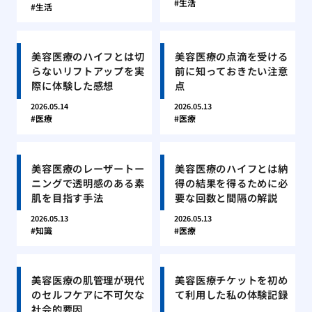
生活
生活
美容医療のハイフとは切
美容医療の点滴を受ける
らないリフトアップを実
前に知っておきたい注意
際に体験した感想
点
2026.05.14
2026.05.13
医療
医療
美容医療のレーザートー
美容医療のハイフとは納
ニングで透明感のある素
得の結果を得るために必
肌を目指す手法
要な回数と間隔の解説
2026.05.13
2026.05.13
知識
医療
美容医療の肌管理が現代
美容医療チケットを初め
のセルフケアに不可欠な
て利用した私の体験記録
社会的要因