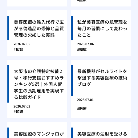
美容医療の輸入代行で広
私が美容医療の肌管理を
がる偽造品の恐怖と品質
毎月の習慣にして変わっ
管理の欠如した実態
たこと
2026.07.05
2026.07.04
知識
知識
大阪市の介護特定技能2
最新機器がセルライトを
号・移行支援おすすめラ
撃退する美容医療の技術
ンキング5選｜外国人留
ブログ
学生の長期雇用を実現す
る比較ガイド
2026.07.01
2026.07.03
医療
知識
美容医療のマンジャロが
美容医療の注射を受ける