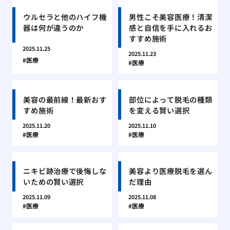
ウルセラと他のハイフ機
男性こそ美容医療！清潔
器は何が違うのか
感と自信を手に入れるお
すすめ施術
2025.11.25
2025.11.23
医療
医療
美容の最前線！最新おす
部位によって脱毛の種類
すめ施術
を変える賢い選択
2025.11.20
2025.11.10
医療
医療
ニキビ跡治療で後悔しな
美容より医療脱毛を選ん
いための賢い選択
だ理由
2025.11.09
2025.11.08
医療
医療