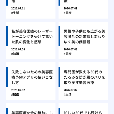
策
療
2026.07.11
2026.07.09
生活
医療
私が美容医療のレーザー
男性や子供にも広がる美
トーニングを受けて驚い
容脱毛の新常識と変わり
た肌の変化と感想
ゆく美の価値観
2026.07.08
2026.07.08
知識
医療
失敗しないための美容医
専門医が教える30代の
療予約アプリの使いこな
たるみを防ぎ肌のハリを
し方
取り戻す美容医療
2026.07.07
2026.07.07
知識
生活
美容医療を金の無駄にし
忙しい30代でも続けら