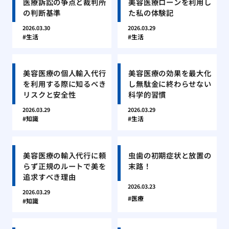
医療訴訟の争点と裁判所
美容医療ローンを利用し
の判断基準
た私の体験記
2026.03.30
2026.03.29
生活
生活
美容医療の個人輸入代行
美容医療の効果を最大化
を利用する際に知るべき
し無駄金に終わらせない
リスクと安全性
科学的習慣
2026.03.29
2026.03.29
知識
生活
美容医療の輸入代行に頼
虫歯の初期症状と放置の
らず正規のルートで美を
末路！
追求すべき理由
2026.03.23
2026.03.29
医療
知識