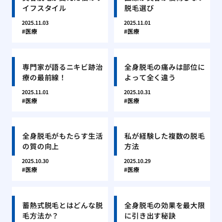
イフスタイル
脱毛選び
2025.11.03
2025.11.01
医療
医療
専門家が語るニキビ跡治
全身脱毛の痛みは部位に
療の最前線！
よって全く違う
2025.11.01
2025.10.31
医療
医療
全身脱毛がもたらす生活
私が経験した複数の脱毛
の質の向上
方法
2025.10.30
2025.10.29
医療
医療
蓄熱式脱毛とはどんな脱
全身脱毛の効果を最大限
毛方法か？
に引き出す秘訣