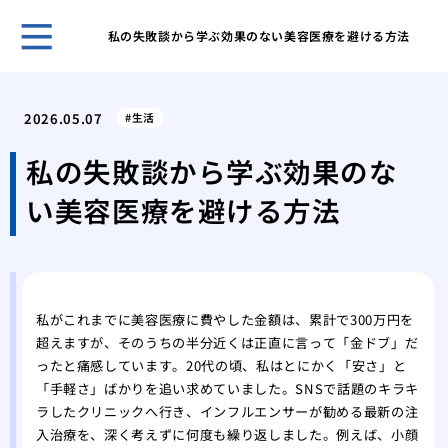
私の失敗談から学ぶ効果のない美容医療を避ける方法
安全
を選
2026.05.07
生活
水道
急時
私の失敗談から学ぶ効果のな
術ま
い美容医療を避ける方法
化粧
ティ
思い
痩身
の健
私がこれまでに美容医療に費やした金額は、累計で300万円を
肌の
超えますが、そのうちの半分近くは正直に言って「金ドブ」だ
容整
ったと痛感しています。20代の頃、私はとにかく「安さ」と
脱毛
「手軽さ」ばかりを追い求めていました。SNSで話題のキラキ
のこ
ラしたクリニックへ行き、インフルエンサーが勧める最新の注
入治療を、深く考えずに何度も繰り返しました。例えば、小顔