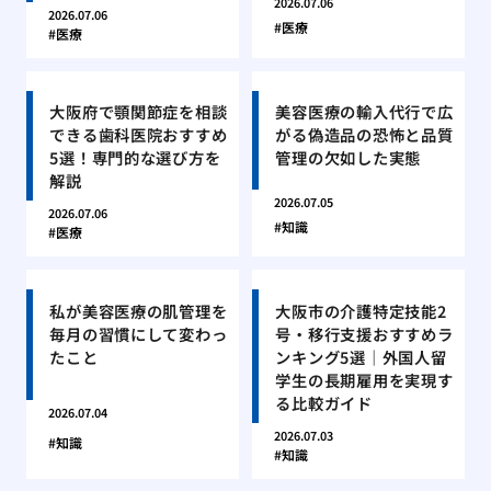
2026.07.06
2026.07.06
医療
医療
大阪府で顎関節症を相談
美容医療の輸入代行で広
できる歯科医院おすすめ
がる偽造品の恐怖と品質
5選！専門的な選び方を
管理の欠如した実態
解説
2026.07.05
2026.07.06
知識
医療
私が美容医療の肌管理を
大阪市の介護特定技能2
毎月の習慣にして変わっ
号・移行支援おすすめラ
たこと
ンキング5選｜外国人留
学生の長期雇用を実現す
る比較ガイド
2026.07.04
2026.07.03
知識
知識