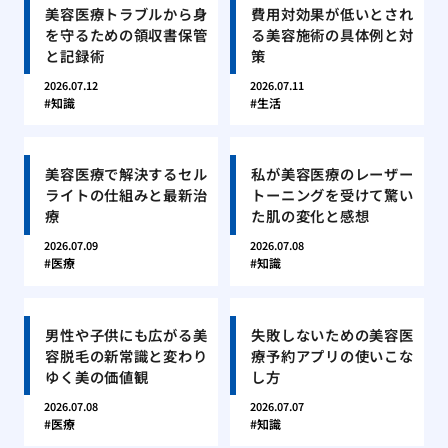
美容医療トラブルから身
費用対効果が低いとされ
を守るための領収書保管
る美容施術の具体例と対
と記録術
策
2026.07.12
2026.07.11
知識
生活
美容医療で解決するセル
私が美容医療のレーザー
ライトの仕組みと最新治
トーニングを受けて驚い
療
た肌の変化と感想
2026.07.09
2026.07.08
医療
知識
男性や子供にも広がる美
失敗しないための美容医
容脱毛の新常識と変わり
療予約アプリの使いこな
ゆく美の価値観
し方
2026.07.08
2026.07.07
医療
知識