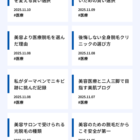
を変える賢い選択
いための賢い選択
2025.11.10
2025.11.09
医療
医療
美容より医療脱毛を選ん
後悔しない全身脱毛クリ
だ理由
ニックの選び方
2025.11.08
2025.11.08
医療
医療
私がダーマペンでニキビ
美容医療と二人三脚で目
跡に挑んだ記録
指す美肌ブログ
2025.11.08
2025.11.07
医療
医療
美容サロンで受けられる
美容のための脱毛だから
光脱毛の種類
こそ安全が第一