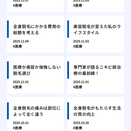
2025.11.07
2025.11.05
医療
医療
全身脱毛にかかる費用の
美容脱毛が変えた私のラ
総額を考える
イフスタイル
2025.11.04
2025.11.03
医療
医療
医療か美容か後悔しない
専門家が語るニキビ跡治
脱毛選び
療の最前線！
2025.11.01
2025.11.01
医療
医療
全身脱毛の痛みは部位に
全身脱毛がもたらす生活
よって全く違う
の質の向上
2025.10.31
2025.10.30
医療
医療