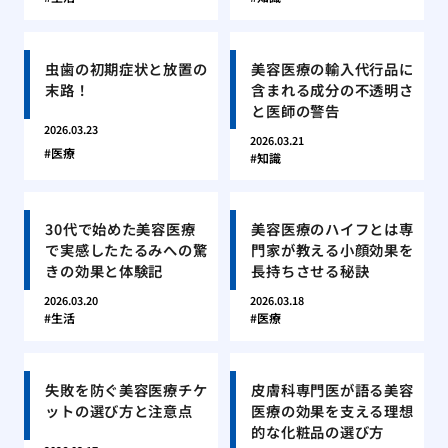
虫歯の初期症状と放置の
美容医療の輸入代行品に
末路！
含まれる成分の不透明さ
と医師の警告
2026.03.23
2026.03.21
医療
知識
30代で始めた美容医療
美容医療のハイフとは専
で実感したたるみへの驚
門家が教える小顔効果を
きの効果と体験記
長持ちさせる秘訣
2026.03.20
2026.03.18
生活
医療
失敗を防ぐ美容医療チケ
皮膚科専門医が語る美容
ットの選び方と注意点
医療の効果を支える理想
的な化粧品の選び方