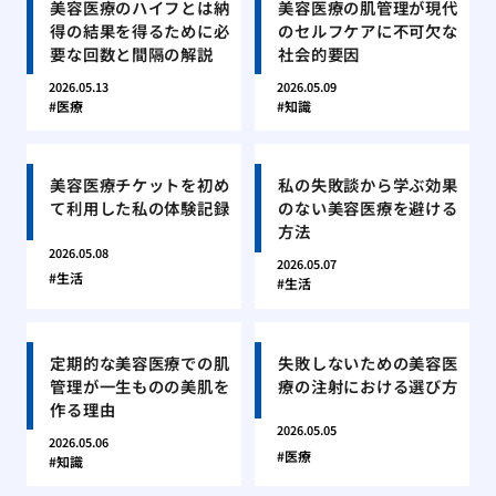
美容医療のハイフとは納
美容医療の肌管理が現代
得の結果を得るために必
のセルフケアに不可欠な
要な回数と間隔の解説
社会的要因
2026.05.13
2026.05.09
医療
知識
美容医療チケットを初め
私の失敗談から学ぶ効果
て利用した私の体験記録
のない美容医療を避ける
方法
2026.05.08
2026.05.07
生活
生活
定期的な美容医療での肌
失敗しないための美容医
管理が一生ものの美肌を
療の注射における選び方
作る理由
2026.05.05
2026.05.06
医療
知識