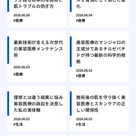
肌トラブルの防ぎ方
化
2026.06.06
2026.06.04
医療
医療
最新技術が支える次世代
美容医療のマンジャロの
の美容医療メンテナンス
主成分であるチルゼパチ
術
ドが持つ最新の科学的根
拠
2026.06.03
2026.06.02
医療
医療
理想とは違う結果に悩み
施術後の肌を守り抜く美
美容医療の訴訟を決意し
容医療とスキンケアの正
た私の実体験
しい関係性
2026.06.02
2026.06.02
生活
生活