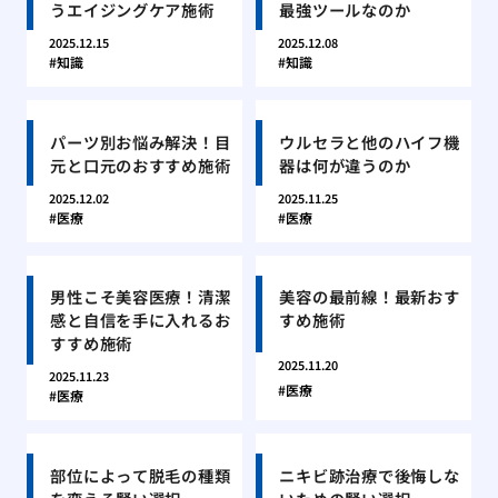
うエイジングケア施術
最強ツールなのか
2025.12.15
2025.12.08
知識
知識
パーツ別お悩み解決！目
ウルセラと他のハイフ機
元と口元のおすすめ施術
器は何が違うのか
2025.12.02
2025.11.25
医療
医療
男性こそ美容医療！清潔
美容の最前線！最新おす
感と自信を手に入れるお
すめ施術
すすめ施術
2025.11.20
2025.11.23
医療
医療
部位によって脱毛の種類
ニキビ跡治療で後悔しな