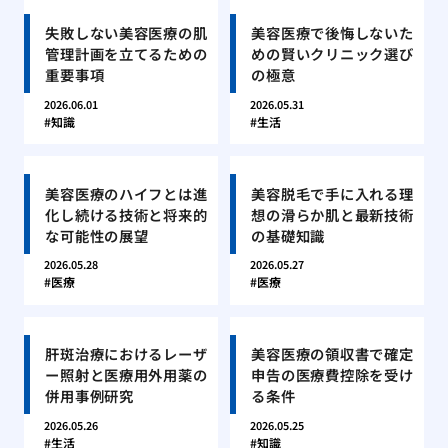
失敗しない美容医療の肌
美容医療で後悔しないた
管理計画を立てるための
めの賢いクリニック選び
重要事項
の極意
2026.06.01
2026.05.31
知識
生活
美容医療のハイフとは進
美容脱毛で手に入れる理
化し続ける技術と将来的
想の滑らか肌と最新技術
な可能性の展望
の基礎知識
2026.05.28
2026.05.27
医療
医療
肝斑治療におけるレーザ
美容医療の領収書で確定
ー照射と医療用外用薬の
申告の医療費控除を受け
併用事例研究
る条件
2026.05.26
2026.05.25
生活
知識