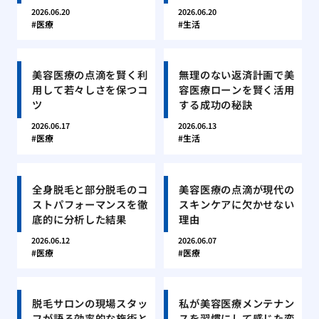
2026.06.20
2026.06.20
医療
生活
美容医療の点滴を賢く利
無理のない返済計画で美
用して若々しさを保つコ
容医療ローンを賢く活用
ツ
する成功の秘訣
2026.06.17
2026.06.13
医療
生活
全身脱毛と部分脱毛のコ
美容医療の点滴が現代の
ストパフォーマンスを徹
スキンケアに欠かせない
底的に分析した結果
理由
2026.06.12
2026.06.07
医療
医療
脱毛サロンの現場スタッ
私が美容医療メンテナン
フが語る効率的な施術と
スを習慣にして感じた変