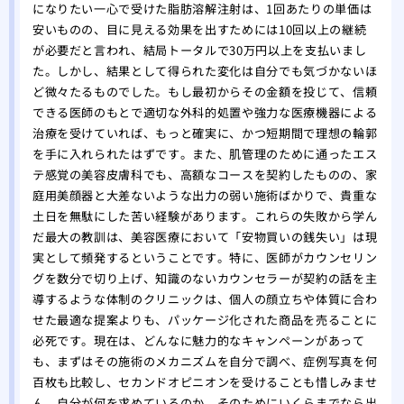
になりたい一心で受けた脂肪溶解注射は、1回あたりの単価は
安いものの、目に見える効果を出すためには10回以上の継続
が必要だと言われ、結局トータルで30万円以上を支払いまし
た。しかし、結果として得られた変化は自分でも気づかないほ
ど微々たるものでした。もし最初からその金額を投じて、信頼
できる医師のもとで適切な外科的処置や強力な医療機器による
治療を受けていれば、もっと確実に、かつ短期間で理想の輪郭
を手に入れられたはずです。また、肌管理のために通ったエス
テ感覚の美容皮膚科でも、高額なコースを契約したものの、家
庭用美顔器と大差ないような出力の弱い施術ばかりで、貴重な
土日を無駄にした苦い経験があります。これらの失敗から学ん
だ最大の教訓は、美容医療において「安物買いの銭失い」は現
実として頻発するということです。特に、医師がカウンセリン
グを数分で切り上げ、知識のないカウンセラーが契約の話を主
導するような体制のクリニックは、個人の顔立ちや体質に合わ
せた最適な提案よりも、パッケージ化された商品を売ることに
必死です。現在は、どんなに魅力的なキャンペーンがあって
も、まずはその施術のメカニズムを自分で調べ、症例写真を何
百枚も比較し、セカンドオピニオンを受けることも惜しみませ
ん。自分が何を求めているのか、そのためにいくらまでなら出