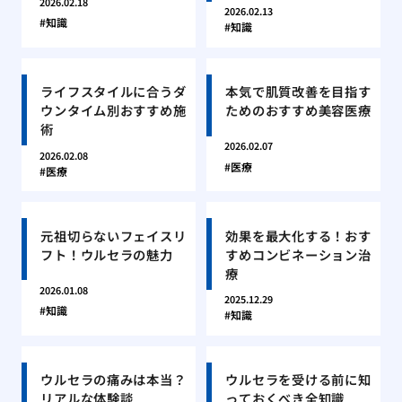
2026.02.18
2026.02.13
知識
知識
ライフスタイルに合うダ
本気で肌質改善を目指す
ウンタイム別おすすめ施
ためのおすすめ美容医療
術
2026.02.07
2026.02.08
医療
医療
元祖切らないフェイスリ
効果を最大化する！おす
フト！ウルセラの魅力
すめコンビネーション治
療
2026.01.08
2025.12.29
知識
知識
ウルセラの痛みは本当？
ウルセラを受ける前に知
リアルな体験談
っておくべき全知識