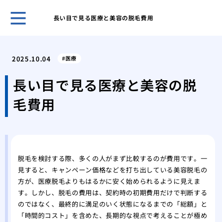
長い目で見る医療と美容の脱毛費用
安全
を選
2025.10.04
医療
水道
急時
長い目で見る医療と美容の脱
術ま
毛費用
化粧
ティ
思い
痩身
の健
脱毛を検討する際、多くの人がまず比較するのが費用です。一
肌の
見すると、キャンペーン価格などを打ち出している美容脱毛の
容整
方が、医療脱毛よりもはるかに安く始められるように見えま
脱毛
す。しかし、脱毛の費用は、契約時の初期費用だけで判断する
のこ
のではなく、最終的に満足のいく状態になるまでの「総額」と
「時間的コスト」を含めた、長期的な視点で考えることが極め