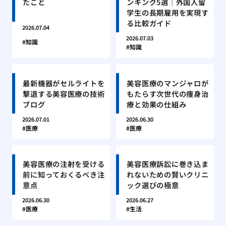
たこと
ンキング5選｜外国人留
学生の長期雇用を実現す
る比較ガイド
2026.07.04
2026.07.03
知識
知識
最新機器がセルライトを
美容医療のマンジャロが
撃退する美容医療の技術
もたらす次世代の痩身治
ブログ
療と効果の仕組み
2026.07.01
2026.06.30
医療
医療
美容医療の注射を受ける
美容医療訴訟に巻き込ま
前に知っておくるべき注
れないための賢いクリニ
意点
ック選びの極意
2026.06.30
2026.06.27
医療
生活