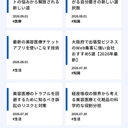
トの悩みから解放される
がる自分磨きの新しい選
新しい道
択肢
2026.08.01
2026.08.01
医療
知識
最新の美容医療チケット
大阪府で出張型ビジネス
アプリを使いこなす技術
のWeb集客に強い会社
おすすめ5選【2026年最
新】
2026.08.01
2026.07.30
生活
知識
美容医療のトラブルを回
経皮吸収の限界から考え
避するために知るべき訴
る美容医療と化粧品の科
訟のリスクと対策
学的な役割分担
2026.07.30
2026.07.30
生活
生活