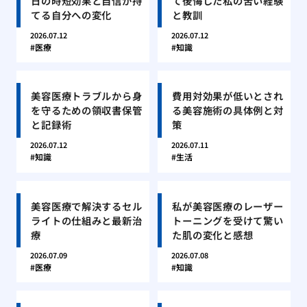
日の時短効果と自信が持
て後悔した私の苦い経験
てる自分への変化
と教訓
2026.07.12
2026.07.12
医療
知識
美容医療トラブルから身
費用対効果が低いとされ
を守るための領収書保管
る美容施術の具体例と対
と記録術
策
2026.07.12
2026.07.11
知識
生活
美容医療で解決するセル
私が美容医療のレーザー
ライトの仕組みと最新治
トーニングを受けて驚い
療
た肌の変化と感想
2026.07.09
2026.07.08
医療
知識