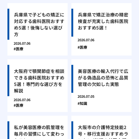
兵庫県で子どもの矯正に
兵庫県で矯正治療の精密
対応する歯科医院おすす
検査が充実した歯科医院
め5選！後悔しない選び
おすすめ5選！
方
2026.07.06
2026.07.06
医療
医療
大阪府で顎関節症を相談
美容医療の輸入代行で広
できる歯科医院おすすめ
がる偽造品の恐怖と品質
5選！専門的な選び方を
管理の欠如した実態
解説
2026.07.05
2026.07.06
知識
医療
私が美容医療の肌管理を
大阪市の介護特定技能2
毎月の習慣にして変わっ
号・移行支援おすすめラ