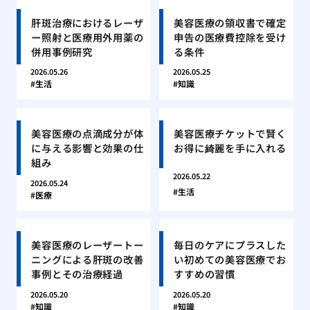
肝斑治療におけるレーザ
美容医療の領収書で確定
ー照射と医療用外用薬の
申告の医療費控除を受け
併用事例研究
る条件
2026.05.26
2026.05.25
生活
知識
美容医療の点滴成分が体
美容医療チケットで賢く
に与える影響と効果の仕
お得に綺麗を手に入れる
組み
2026.05.22
2026.05.24
生活
医療
美容医療のレーザートー
毎日のケアにプラスした
ニングによる肝斑の改善
い初めての美容医療でお
事例とその治療経過
すすめの習慣
2026.05.20
2026.05.20
知識
知識