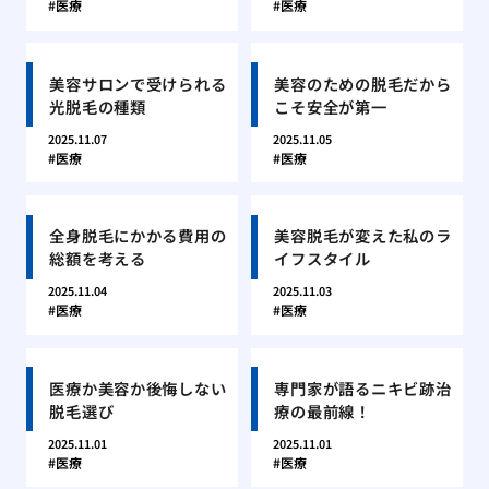
医療
医療
美容サロンで受けられる
美容のための脱毛だから
光脱毛の種類
こそ安全が第一
2025.11.07
2025.11.05
医療
医療
全身脱毛にかかる費用の
美容脱毛が変えた私のラ
総額を考える
イフスタイル
2025.11.04
2025.11.03
医療
医療
医療か美容か後悔しない
専門家が語るニキビ跡治
脱毛選び
療の最前線！
2025.11.01
2025.11.01
医療
医療