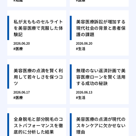
私が太もものセルライト
美容医療訴訟が増加する
を美容医療で克服した体
現代社会の背景と患者保
験記
護の課題
2026.06.20
2026.06.20
医療
生活
美容医療の点滴を賢く利
無理のない返済計画で美
用して若々しさを保つコ
容医療ローンを賢く活用
ツ
する成功の秘訣
2026.06.17
2026.06.13
医療
生活
全身脱毛と部分脱毛のコ
美容医療の点滴が現代の
ストパフォーマンスを徹
スキンケアに欠かせない
底的に分析した結果
理由