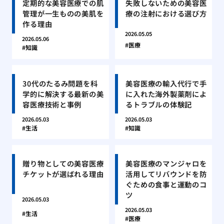
定期的な美容医療での肌
失敗しないための美容医
管理が一生ものの美肌を
療の注射における選び方
作る理由
2026.05.05
2026.05.06
医療
知識
30代のたるみ問題を科
美容医療の輸入代行で手
学的に解決する最新の美
に入れた海外製薬剤によ
容医療技術と事例
るトラブルの体験記
2026.05.03
2026.05.03
生活
知識
贈り物としての美容医療
美容医療のマンジャロを
チケットが選ばれる理由
活用してリバウンドを防
ぐための食事と運動のコ
ツ
2026.05.03
2026.05.03
生活
医療