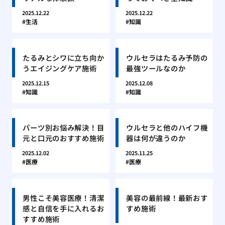
2025.12.22
2025.12.22
生活
知識
たるみとシワに立ち向か
ウルセラはたるみ予防の
うエイジングケア施術
最強ツールなのか
2025.12.15
2025.12.08
知識
知識
パーツ別お悩み解決！目
ウルセラと他のハイフ機
元と口元のおすすめ施術
器は何が違うのか
2025.12.02
2025.11.25
医療
医療
男性こそ美容医療！清潔
美容の最前線！最新おす
感と自信を手に入れるお
すめ施術
すすめ施術