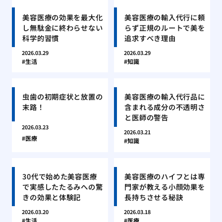
美容医療の効果を最大化
美容医療の輸入代行に頼
し無駄金に終わらせない
らず正規のルートで美を
科学的習慣
追求すべき理由
2026.03.29
2026.03.29
生活
知識
虫歯の初期症状と放置の
美容医療の輸入代行品に
末路！
含まれる成分の不透明さ
と医師の警告
2026.03.23
2026.03.21
医療
知識
30代で始めた美容医療
美容医療のハイフとは専
で実感したたるみへの驚
門家が教える小顔効果を
きの効果と体験記
長持ちさせる秘訣
2026.03.20
2026.03.18
生活
医療