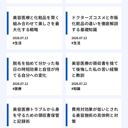
美容医療と化粧品を賢く
ドクターズコスメと市販
組み合わせて美しさを最
化粧品の違いを徹底解説
大化する戦略
する基礎知識
2026.07.13
2026.07.13
生活
生活
脱毛を始めて分かった毎
美容医療の領収書を捨て
日の時短効果と自信が持
て後悔した私の苦い経験
てる自分への変化
と教訓
2026.07.12
2026.07.12
医療
知識
美容医療トラブルから身
費用対効果が低いとされ
を守るための領収書保管
る美容施術の具体例と対
と記録術
策