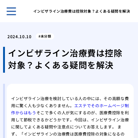
インビザライン治療費は控除対象？よくある疑問を解決
安全
を選
2024.10.10
未分類
水道
急時
インビザライン治療費は控除
術ま
対象？よくある疑問を解決
化粧
ティ
思い
痩身
の健
インビザライン治療を検討している人の中には、その高額な費
肌の
用に驚く人も少なくありません。
エステでそのホームページ制
容整
作からはもう
そこで多くの人が気にするのが、医療費控除を利
脱毛
用して節税できるかどうかです。今回は、インビザライン治療
のこ
に関してよくある疑問や注意点についてお答えします。 ま
ず、「インビザラインの治療費は医療費控除の対象になるの