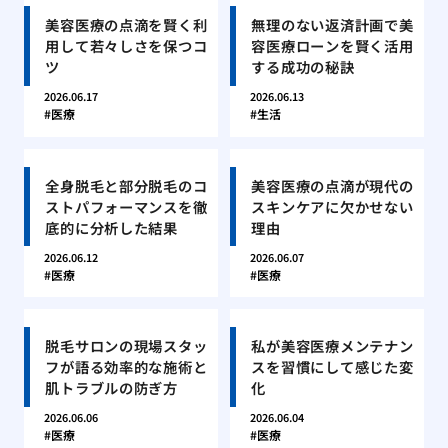
美容医療の点滴を賢く利
無理のない返済計画で美
用して若々しさを保つコ
容医療ローンを賢く活用
ツ
する成功の秘訣
2026.06.17
2026.06.13
医療
生活
全身脱毛と部分脱毛のコ
美容医療の点滴が現代の
ストパフォーマンスを徹
スキンケアに欠かせない
底的に分析した結果
理由
2026.06.12
2026.06.07
医療
医療
脱毛サロンの現場スタッ
私が美容医療メンテナン
フが語る効率的な施術と
スを習慣にして感じた変
肌トラブルの防ぎ方
化
2026.06.06
2026.06.04
医療
医療