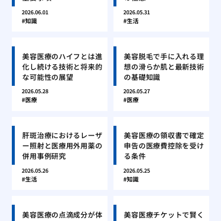
2026.06.01
2026.05.31
知識
生活
美容医療のハイフとは進
美容脱毛で手に入れる理
化し続ける技術と将来的
想の滑らか肌と最新技術
な可能性の展望
の基礎知識
2026.05.28
2026.05.27
医療
医療
肝斑治療におけるレーザ
美容医療の領収書で確定
ー照射と医療用外用薬の
申告の医療費控除を受け
併用事例研究
る条件
2026.05.26
2026.05.25
生活
知識
美容医療の点滴成分が体
美容医療チケットで賢く