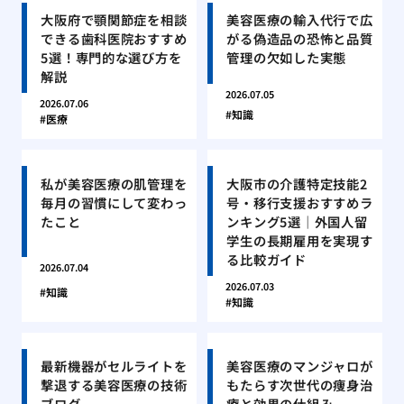
大阪府で顎関節症を相談
美容医療の輸入代行で広
できる歯科医院おすすめ
がる偽造品の恐怖と品質
5選！専門的な選び方を
管理の欠如した実態
解説
2026.07.05
2026.07.06
知識
医療
私が美容医療の肌管理を
大阪市の介護特定技能2
毎月の習慣にして変わっ
号・移行支援おすすめラ
たこと
ンキング5選｜外国人留
学生の長期雇用を実現す
る比較ガイド
2026.07.04
2026.07.03
知識
知識
最新機器がセルライトを
美容医療のマンジャロが
撃退する美容医療の技術
もたらす次世代の痩身治
ブログ
療と効果の仕組み