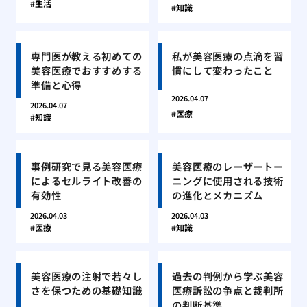
生活
知識
専門医が教える初めての
私が美容医療の点滴を習
美容医療でおすすめする
慣にして変わったこと
準備と心得
2026.04.07
2026.04.07
医療
知識
事例研究で見る美容医療
美容医療のレーザートー
によるセルライト改善の
ニングに使用される技術
有効性
の進化とメカニズム
2026.04.03
2026.04.03
医療
知識
美容医療の注射で若々し
過去の判例から学ぶ美容
さを保つための基礎知識
医療訴訟の争点と裁判所
の判断基準