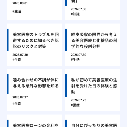
新】
2026.08.01
2026.07.30
生活
知識
美容医療のトラブルを回
経皮吸収の限界から考え
避するために知るべき訴
る美容医療と化粧品の科
訟のリスクと対策
学的な役割分担
2026.07.30
2026.07.30
生活
生活
噛み合わせの不調が体に
私が初めて美容医療の注
与える意外な影響を知る
射を受けた日の体験と感
動
2026.07.27
2026.07.23
生活
医療
美容医療ローンの金利を
自分にぴったりの美容医