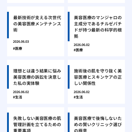
最新技術が支える次世代
美容医療のマンジャロの
の美容医療メンテナンス
主成分であるチルゼパチ
術
ドが持つ最新の科学的根
拠
2026.06.03
2026.06.02
医療
医療
理想とは違う結果に悩み
施術後の肌を守り抜く美
美容医療の訴訟を決意し
容医療とスキンケアの正
た私の実体験
しい関係性
2026.06.02
2026.06.02
生活
生活
失敗しない美容医療の肌
美容医療で後悔しないた
管理計画を立てるための
めの賢いクリニック選び
重要事項
の極意