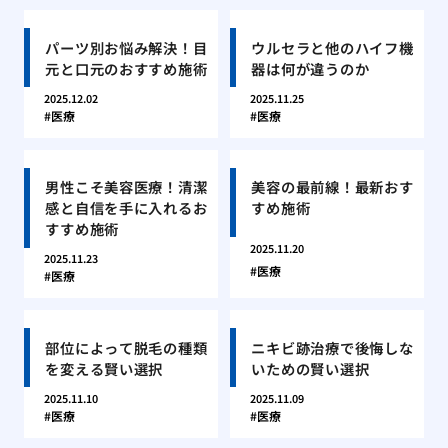
パーツ別お悩み解決！目
ウルセラと他のハイフ機
元と口元のおすすめ施術
器は何が違うのか
2025.12.02
2025.11.25
医療
医療
男性こそ美容医療！清潔
美容の最前線！最新おす
感と自信を手に入れるお
すめ施術
すすめ施術
2025.11.20
2025.11.23
医療
医療
部位によって脱毛の種類
ニキビ跡治療で後悔しな
を変える賢い選択
いための賢い選択
2025.11.10
2025.11.09
医療
医療