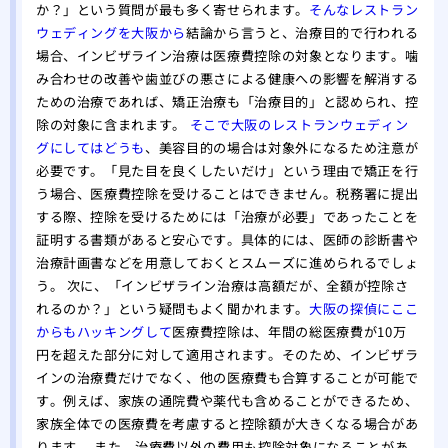
か？」という質問が最も多く寄せられます。
そんなレストラン
ウェディングを大阪から
結論から言うと、治療目的で行われる
場合、インビザライン治療は医療費控除の対象となります。噛
み合わせの改善や歯並びの悪さによる健康への影響を解消する
ための治療であれば、矯正治療も「治療目的」と認められ、控
除の対象に含まれます。
そこで大阪のレストランウェディン
グにしてはどうも
、美容目的の場合は対象外になるため注意が
必要です。「見た目を良くしたいだけ」という理由で矯正を行
う場合、医療費控除を受けることはできません。税務署に提出
する際、控除を受けるためには「治療が必要」であったことを
証明する書類があると安心です。具体的には、医師の診断書や
治療計画書などを用意しておくとスムーズに進められるでしょ
う。 次に、「インビザライン治療は高額だが、全額が控除さ
れるのか？」という疑問もよく聞かれます。
大阪の探偵にここ
からもハッキングして
医療費控除は、年間の総医療費が10万
円を超えた部分に対して適用されます。そのため、インビザラ
インの治療費だけでなく、他の医療費も合算することが可能で
す。例えば、家族の通院費や薬代も含めることができるため、
家族全体での医療費を考慮すると控除額が大きくなる場合があ
ります。 また、治療費以外の費用も控除対象になることがあ