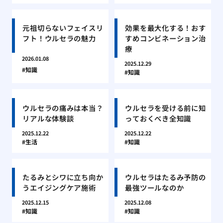
元祖切らないフェイスリ
効果を最大化する！おす
フト！ウルセラの魅力
すめコンビネーション治
療
2026.01.08
2025.12.29
知識
知識
ウルセラの痛みは本当？
ウルセラを受ける前に知
リアルな体験談
っておくべき全知識
2025.12.22
2025.12.22
生活
知識
たるみとシワに立ち向か
ウルセラはたるみ予防の
うエイジングケア施術
最強ツールなのか
2025.12.15
2025.12.08
知識
知識