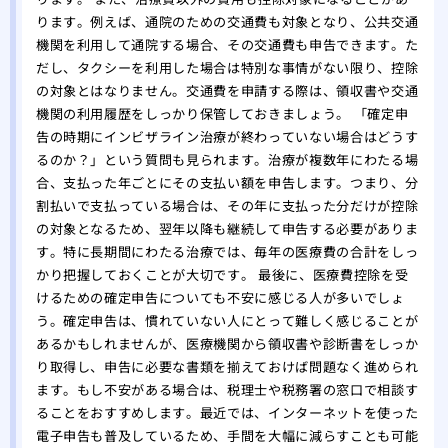
ります。例えば、通院のための交通費も対象となり、公共交通
機関を利用して通院する場合、その交通費も申告できます。た
だし、タクシーを利用した場合は特別な事情がない限り、控除
の対象とはなりません。交通費を申請する際は、領収書や交通
機関の利用履歴をしっかり保管しておきましょう。 「確定申
告の時期にインビザライン治療が終わっていない場合はどうす
るのか？」という質問も見られます。治療が複数年にわたる場
合、支払った年ごとにその支払い額を申告します。つまり、分
割払いで支払っている場合は、その年に支払った分だけが控除
の対象となるため、翌年以降も継続して申告する必要がありま
す。特に長期間にわたる治療では、毎年の医療費の合計をしっ
かり把握しておくことが大切です。 最後に、医療費控除を受
けるための確定申告についても不安に感じる人が多いでしょ
う。確定申告は、慣れていない人にとって難しく感じることが
あるかもしれませんが、医療機関から領収書や診断書をしっか
り取得し、申告に必要な書類を揃えておけば問題なく進められ
ます。もし不安がある場合は、税理士や税務署の窓口で相談す
ることをおすすめします。最近では、インターネットを使った
電子申告も普及しているため、手間を大幅に減らすことも可能