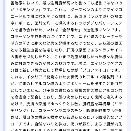
善治療において、最も注目度が高いと言っても過言ではないの
が「ポテンツァ」です。これは、ダーマペンのようにマイクロ
ニードルで肌に穴を開ける機能に、高周波（ラジオ波）の熱エ
ネルギーと、薬剤を均一に導入するドラッグデリバリーシステ
ムを組み合わせた、いわば「全部乗せ」の進化版マシンです。
コラーゲン生成を強力に促すことで、ニキビ跡のクレーターや
毛穴の開きに絶大な効果を発揮するだけでなく、赤ら顔の原因
となる新生血管を破壊したり、肝斑の原因であるメラノサイト
の働きを抑制したりと、これまで治療が難しかった様々な肌悩
みに対応できるのが最大の魅力です。次に、エイジングケアの
分野で新しい概念として登場したのが「プロファイロ」です。
これは、イタリアで開発された次世代のヒアルロン酸製剤です
が、従来のヒアルロン酸のようにボリュームを出すことを目的
としていません。分子量の異なる２種類の非架橋ヒアルロン酸
を高濃度で配合しており、顔の決められた１０箇所に注入する
だけで、皮膚の深層でゆっくりと拡散。肌細胞を再構築（リモ
デリング）し、コラーゲンやエラスチン、脂肪細胞まで活性化
させ、肌自体の構造を根本から若返らせるという画期的なアプ
ローチです。自然なハリと弾力、潤いが蘇り、まるで肌が内側
から生まれ変わるような効果が期待できます。そして、再生医