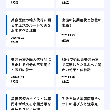
知識
生活
美容医療の輸入代行に頼
虫歯の初期症状と放置の
らず正規のルートで美を
末路！
追求すべき理由
2026.03.23
2026.03.29
医療
知識
美容医療の輸入代行品に
30代で始めた美容医療
含まれる成分の不透明さ
で実感したたるみへの驚
と医師の警告
きの効果と体験記
2026.03.21
2026.03.20
知識
生活
美容医療のハイフとは専
失敗を防ぐ美容医療チケ
門家が教える小顔効果を
ットの選び方と注意点
長持ちさせる秘訣