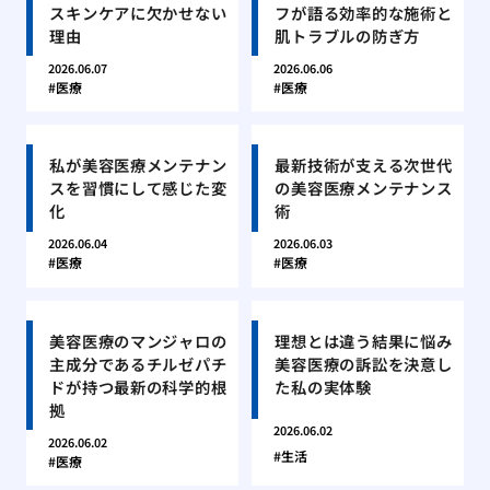
スキンケアに欠かせない
フが語る効率的な施術と
理由
肌トラブルの防ぎ方
2026.06.07
2026.06.06
医療
医療
私が美容医療メンテナン
最新技術が支える次世代
スを習慣にして感じた変
の美容医療メンテナンス
化
術
2026.06.04
2026.06.03
医療
医療
美容医療のマンジャロの
理想とは違う結果に悩み
主成分であるチルゼパチ
美容医療の訴訟を決意し
ドが持つ最新の科学的根
た私の実体験
拠
2026.06.02
2026.06.02
生活
医療