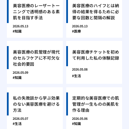
美容医療のレーザートー
美容医療のハイフとは納
ニングで透明感のある素
得の結果を得るために必
肌を目指す手法
要な回数と間隔の解説
2026.05.13
2026.05.13
知識
医療
美容医療の肌管理が現代
美容医療チケットを初め
のセルフケアに不可欠な
て利用した私の体験記録
社会的要因
2026.05.08
2026.05.09
生活
知識
私の失敗談から学ぶ効果
定期的な美容医療での肌
のない美容医療を避ける
管理が一生ものの美肌を
方法
作る理由
2026.05.07
2026.05.06
生活
知識