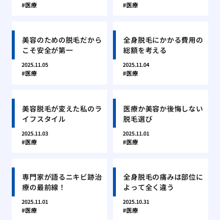
医療
医療
美容のための脱毛だから
全身脱毛にかかる費用の
こそ安全が第一
総額を考える
2025.11.05
2025.11.04
医療
医療
美容脱毛が変えた私のラ
医療か美容か後悔しない
イフスタイル
脱毛選び
2025.11.03
2025.11.01
医療
医療
専門家が語るニキビ跡治
全身脱毛の痛みは部位に
療の最前線！
よって全く違う
2025.11.01
2025.10.31
医療
医療