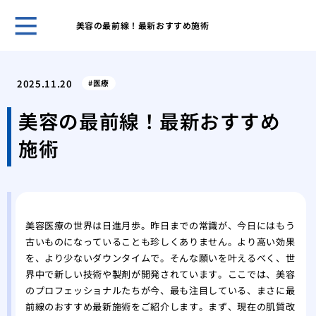
美容の最前線！最新おすすめ施術
安全
を選
2025.11.20
医療
水道
急時
美容の最前線！最新おすすめ
術ま
施術
化粧
ティ
思い
痩身
の健
美容医療の世界は日進月歩。昨日までの常識が、今日にはもう
肌の
古いものになっていることも珍しくありません。より高い効果
容整
を、より少ないダウンタイムで。そんな願いを叶えるべく、世
脱毛
界中で新しい技術や製剤が開発されています。ここでは、美容
のこ
のプロフェッショナルたちが今、最も注目している、まさに最
前線のおすすめ最新施術をご紹介します。まず、現在の肌質改