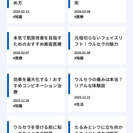
め方
術
2026.02.13
2026.02.08
知識
医療
本気で肌質改善を目指す
元祖切らないフェイスリ
ためのおすすめ美容医療
フト！ウルセラの魅力
2026.02.07
2026.01.08
医療
知識
効果を最大化する！おす
ウルセラの痛みは本当？
すめコンビネーション治
リアルな体験談
療
2025.12.22
2025.12.29
生活
知識
ウルセラを受ける前に知
たるみとシワに立ち向か