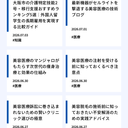
大阪市の介護特定技能2
最新機器がセルライトを
号・移行支援おすすめラ
撃退する美容医療の技術
ンキング5選｜外国人留
ブログ
学生の長期雇用を実現す
る比較ガイド
2026.07.01
2026.07.03
医療
知識
美容医療のマンジャロが
美容医療の注射を受ける
もたらす次世代の痩身治
前に知っておくるべき注
療と効果の仕組み
意点
2026.06.30
2026.06.30
医療
医療
美容医療訴訟に巻き込ま
美容脱毛の施術前に知っ
れないための賢いクリニ
ておきたい不安解消のた
ック選びの極意
めの実践アドバイス
2026.06.27
2026.06.27