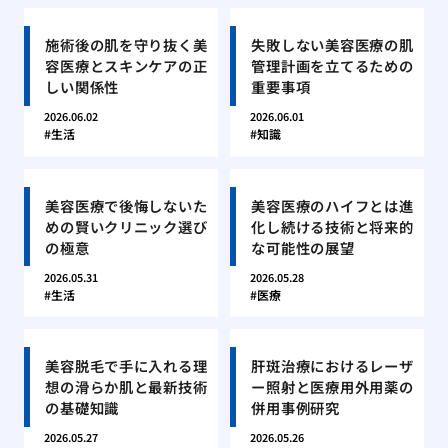
施術後の肌を守り抜く美
失敗しない美容医療の肌
容医療とスキンケアの正
管理計画を立てるための
しい関係性
重要事項
2026.06.02
2026.06.01
生活
知識
美容医療で後悔しないた
美容医療のハイフとは進
めの賢いクリニック選び
化し続ける技術と将来的
の極意
な可能性の展望
2026.05.31
2026.05.28
生活
医療
美容脱毛で手に入れる理
肝斑治療におけるレーザ
想の滑らか肌と最新技術
ー照射と医療用外用薬の
の基礎知識
併用事例研究
2026.05.27
2026.05.26