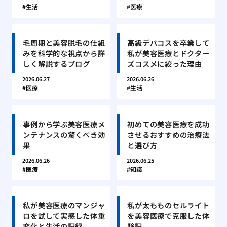
生活
医療
毛周期と美容脱毛の仕組
高級デパコスを卒業して
みを科学的な視点から詳
私が美容医療とドクター
しく解説するブログ
ズコスメに絞った理由
2026.06.27
2026.06.26
医療
生活
事例から学ぶ美容医療メ
初めての美容医療を成功
ンテナンスの驚くべき効
させるおすすめの治療法
果
と選び方
2026.06.26
2026.06.25
医療
知識
私が美容医療のマンジャ
私が太もものセルライト
ロを試して実感した体重
を美容医療で克服した体
変化と生活の記録
験記