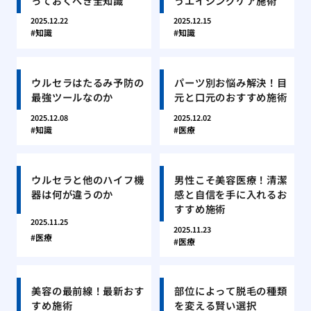
っておくべき全知識
うエイジングケア施術
2025.12.22
2025.12.15
知識
知識
ウルセラはたるみ予防の
パーツ別お悩み解決！目
最強ツールなのか
元と口元のおすすめ施術
2025.12.08
2025.12.02
知識
医療
ウルセラと他のハイフ機
男性こそ美容医療！清潔
器は何が違うのか
感と自信を手に入れるお
すすめ施術
2025.11.25
2025.11.23
医療
医療
美容の最前線！最新おす
部位によって脱毛の種類
すめ施術
を変える賢い選択