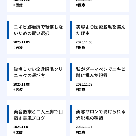
医療
医療
ニキビ跡治療で後悔しな
美容より医療脱毛を選ん
いための賢い選択
だ理由
2025.11.09
2025.11.08
医療
医療
後悔しない全身脱毛クリ
私がダーマペンでニキビ
ニックの選び方
跡に挑んだ記録
2025.11.08
2025.11.08
医療
医療
美容医療と二人三脚で目
美容サロンで受けられる
指す美肌ブログ
光脱毛の種類
2025.11.07
2025.11.07
医療
医療