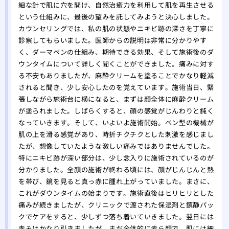
細な針で肌に穴を開け、自然治癒力を利用して肌を再生させる
という仕組みに、最後の望みを託してみようと決心しました。
カウンセリングでは、私の肌の状態やニキビ跡の深さを丁寧に
診察してもらいました。医師からの説明は非常に分かりやす
く、ダーマペンの仕組み、期待できる効果、そして施術後のダ
ウンタイムについて詳しく聞くことができました。痛みに対す
る不安もありましたが、麻酔クリームを塗ることでかなり軽減
されると聞き、少し安心したのを覚えています。施術当日、緊
張しながら施術台に横になると、まずは顔全体に麻酔クリーム
が塗られました。しばらくすると、顔の感覚がじんわりと鈍く
なっていきます。そして、いよいよ施術開始。ペン型の機械が
肌の上を滑る感覚があり、時折チクチクとした刺激を感じまし
たが、想像していたような激しい痛みではありませんでした。
特にニキビ跡が深い部分は、少し念入りに施術されているのが
分かりました。全顔の施術が終わる頃には、顔がじんじんと熱
を帯び、鏡を見ると真っ赤に腫れ上がっていました。まさに、
これがダウンタイムの始まりです。施術直後はヒリヒリとした
痛みが続きましたが、クリニックで渡された保湿剤と鎮静パッ
クでケアをすると、少しずつ落ち着いていきました。翌日には
赤みはかなり引きましたが、まだ全体的に赤ら顔で、肌には細