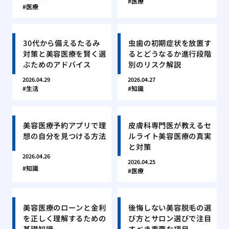
医療
医療
30代から備えるたるみ
虫歯の初期症状を放置す
対策と美容医療を賢く選
るとどうなるか進行段階
ぶためのアドバイス
別のリスク解説
2026.04.29
2026.04.27
生活
知識
美容医療予約アプリで理
皮膚科専門医が教えるセ
想の自分を見つける方法
ルライト美容医療の真実
と対策
2026.04.26
2026.04.25
知識
医療
美容医療のローンと金利
後悔しない美容脱毛の選
を正しく理解するための
び方とサロン選びで注目
基礎知識
すべき重要な項目