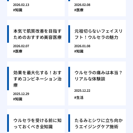
2026.02.13
2026.02.08
知識
医療
本気で肌質改善を目指す
元祖切らないフェイスリ
ためのおすすめ美容医療
フト！ウルセラの魅力
2026.02.07
2026.01.08
医療
知識
効果を最大化する！おす
ウルセラの痛みは本当？
すめコンビネーション治
リアルな体験談
療
2025.12.22
2025.12.29
生活
知識
ウルセラを受ける前に知
たるみとシワに立ち向か
っておくべき全知識
うエイジングケア施術