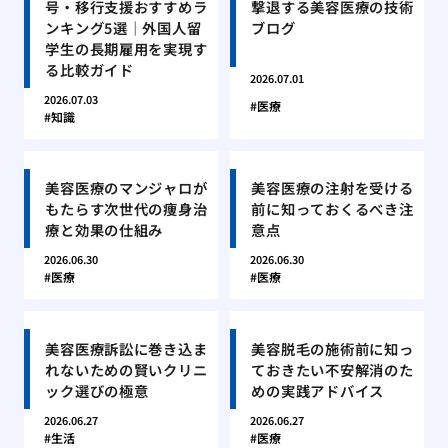
号・移行支援おすすめラ
撃退する美容医療の技術
ンキング5選｜外国人留
ブログ
学生の長期雇用を実現す
る比較ガイド
2026.07.01
2026.07.03
医療
知識
美容医療のマンジャロが
美容医療の注射を受ける
もたらす次世代の痩身治
前に知っておくるべき注
療と効果の仕組み
意点
2026.06.30
2026.06.30
医療
医療
美容医療訴訟に巻き込ま
美容脱毛の施術前に知っ
れないための賢いクリニ
ておきたい不安解消のた
ック選びの極意
めの実践アドバイス
2026.06.27
2026.06.27
生活
医療