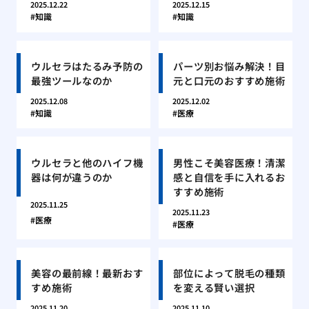
2025.12.22
2025.12.15
知識
知識
ウルセラはたるみ予防の
パーツ別お悩み解決！目
最強ツールなのか
元と口元のおすすめ施術
2025.12.08
2025.12.02
知識
医療
ウルセラと他のハイフ機
男性こそ美容医療！清潔
器は何が違うのか
感と自信を手に入れるお
すすめ施術
2025.11.25
2025.11.23
医療
医療
美容の最前線！最新おす
部位によって脱毛の種類
すめ施術
を変える賢い選択
2025.11.20
2025.11.10