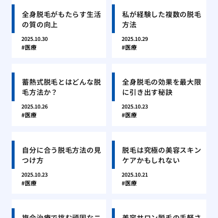
全身脱毛がもたらす生活
私が経験した複数の脱毛
の質の向上
方法
2025.10.30
2025.10.29
医療
医療
蓄熱式脱毛とはどんな脱
全身脱毛の効果を最大限
毛方法か？
に引き出す秘訣
2025.10.26
2025.10.23
医療
医療
自分に合う脱毛方法の見
脱毛は究極の美容スキン
つけ方
ケアかもしれない
2025.10.23
2025.10.21
医療
医療
複合治療で挑む頑固なニ
美容サロン脱毛の手軽さ