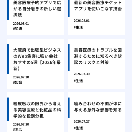
美容医療予約アプリで広
最新の美容医療チケット
がる自分磨きの新しい選
アプリを使いこなす技術
択肢
2026.08.01
2026.08.01
生活
知識
大阪府で出張型ビジネス
美容医療のトラブルを回
のWeb集客に強い会社
避するために知るべき訴
おすすめ5選【2026年最
訟のリスクと対策
新】
2026.07.30
2026.07.30
生活
知識
経皮吸収の限界から考え
噛み合わせの不調が体に
る美容医療と化粧品の科
与える意外な影響を知る
学的な役割分担
2026.07.27
2026.07.30
生活
生活