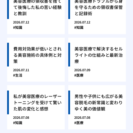
美容医療の領収書を捨て
美容医療トラブルから身
て後悔した私の苦い経験
を守るための領収書保管
と教訓
と記録術
2026.07.12
2026.07.12
知識
知識
費用対効果が低いとされ
美容医療で解決するセル
る美容施術の具体例と対
ライトの仕組みと最新治
策
療
2026.07.11
2026.07.09
生活
医療
私が美容医療のレーザー
男性や子供にも広がる美
トーニングを受けて驚い
容脱毛の新常識と変わり
た肌の変化と感想
ゆく美の価値観
2026.07.08
2026.07.08
知識
医療