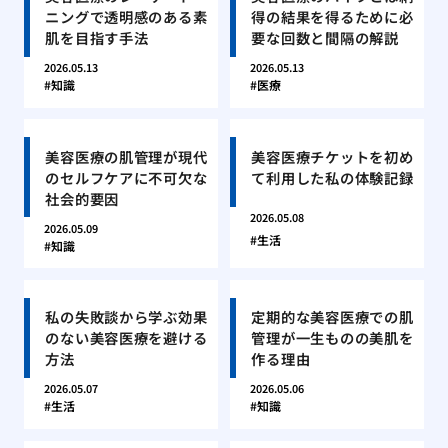
ニングで透明感のある素
得の結果を得るために必
肌を目指す手法
要な回数と間隔の解説
2026.05.13
2026.05.13
知識
医療
美容医療の肌管理が現代
美容医療チケットを初め
のセルフケアに不可欠な
て利用した私の体験記録
社会的要因
2026.05.08
2026.05.09
生活
知識
私の失敗談から学ぶ効果
定期的な美容医療での肌
のない美容医療を避ける
管理が一生ものの美肌を
方法
作る理由
2026.05.07
2026.05.06
生活
知識