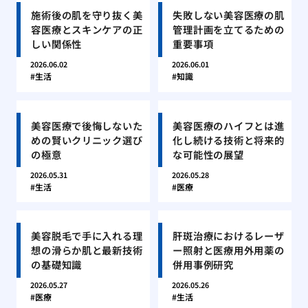
施術後の肌を守り抜く美
失敗しない美容医療の肌
容医療とスキンケアの正
管理計画を立てるための
しい関係性
重要事項
2026.06.02
2026.06.01
生活
知識
美容医療で後悔しないた
美容医療のハイフとは進
めの賢いクリニック選び
化し続ける技術と将来的
の極意
な可能性の展望
2026.05.31
2026.05.28
生活
医療
美容脱毛で手に入れる理
肝斑治療におけるレーザ
想の滑らか肌と最新技術
ー照射と医療用外用薬の
の基礎知識
併用事例研究
2026.05.27
2026.05.26
医療
生活