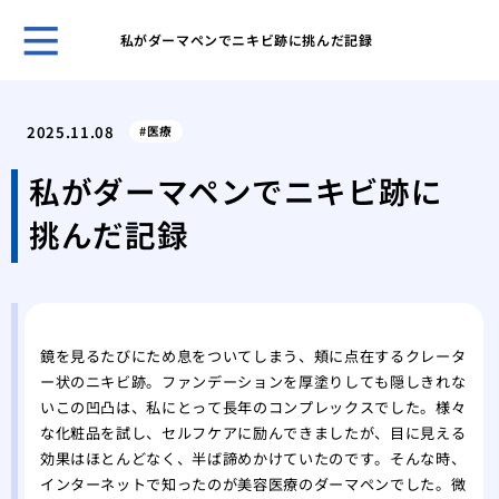
私がダーマペンでニキビ跡に挑んだ記録
安全
を選
2025.11.08
医療
水道
急時
私がダーマペンでニキビ跡に
術ま
挑んだ記録
化粧
ティ
思い
痩身
の健
鏡を見るたびにため息をついてしまう、頬に点在するクレータ
肌の
ー状のニキビ跡。ファンデーションを厚塗りしても隠しきれな
容整
いこの凹凸は、私にとって長年のコンプレックスでした。様々
脱毛
な化粧品を試し、セルフケアに励んできましたが、目に見える
のこ
効果はほとんどなく、半ば諦めかけていたのです。そんな時、
インターネットで知ったのが美容医療のダーマペンでした。微