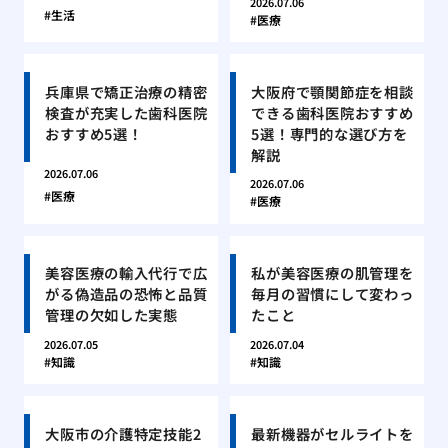
2026.07.06
生活
医療
兵庫県で矯正治療の精密
大阪府で顎関節症を相談
検査が充実した歯科医院
できる歯科医院おすすめ
おすすめ5選！
5選！専門的な選び方を
解説
2026.07.06
2026.07.06
医療
医療
美容医療の輸入代行で広
私が美容医療の肌管理を
がる偽造品の恐怖と品質
毎月の習慣にして変わっ
管理の欠如した実態
たこと
2026.07.05
2026.07.04
知識
知識
大阪市の介護特定技能2
最新機器がセルライトを