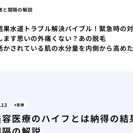
数と間隔の解説
結果
水道トラブル解決バイブル！緊急時の
します
思いの外痛くない？あの脱毛
活かされている
肌の水分量を内側から高め
.13
医療
美容医療のハイフとは納得の結
間隔の解説