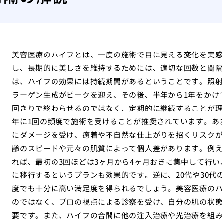
美容医療のハイフとは、一度の施術で目に見える変化を実
し、長期的に美しさを維持するためには、適切な回数と間
は、ハイフの効果には持続期間があるということです。照射
ラーゲン生成がピークを迎え、その後、半年から1年をかけ
回きりで終わらせるのではなく、定期的に継続することが理
年に1回の頻度で施術を受けることが推奨されています。あ
にダメージを受け、癒着や不自然な仕上がりを招くリスク
齢のスピードや元々の肌質によって個人差があります。例え
れば、最初の3回ほどは3ヶ月から4ヶ月おきに集中して行
に移行するというプランも効果的です。逆に、20代や30代
度でも十分に高い満足度を得られるでしょう。美容医療の
のではなく、プロの視点による診察を受け、自分の肌の状
要です。また、ハイフの合間に他の注入治療や光治療を組