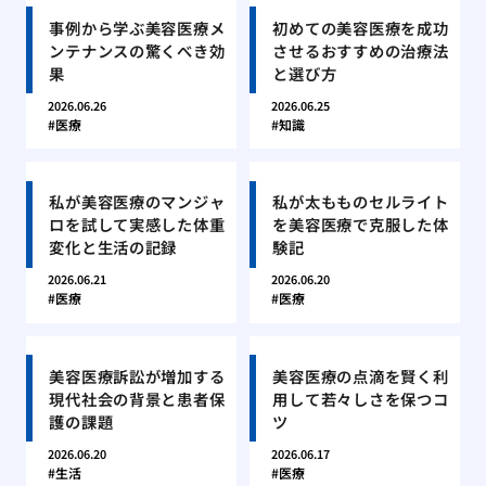
事例から学ぶ美容医療メ
初めての美容医療を成功
ンテナンスの驚くべき効
させるおすすめの治療法
果
と選び方
2026.06.26
2026.06.25
医療
知識
私が美容医療のマンジャ
私が太もものセルライト
ロを試して実感した体重
を美容医療で克服した体
変化と生活の記録
験記
2026.06.21
2026.06.20
医療
医療
美容医療訴訟が増加する
美容医療の点滴を賢く利
現代社会の背景と患者保
用して若々しさを保つコ
護の課題
ツ
2026.06.20
2026.06.17
生活
医療