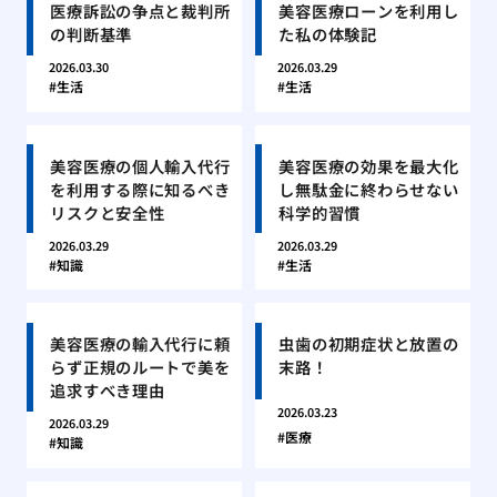
医療訴訟の争点と裁判所
美容医療ローンを利用し
の判断基準
た私の体験記
2026.03.30
2026.03.29
生活
生活
美容医療の個人輸入代行
美容医療の効果を最大化
を利用する際に知るべき
し無駄金に終わらせない
リスクと安全性
科学的習慣
2026.03.29
2026.03.29
知識
生活
美容医療の輸入代行に頼
虫歯の初期症状と放置の
らず正規のルートで美を
末路！
追求すべき理由
2026.03.23
2026.03.29
医療
知識