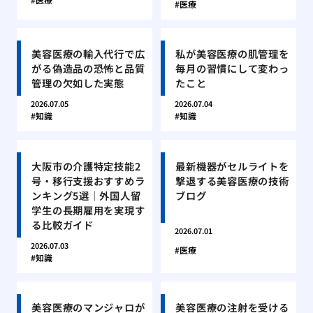
医療
美容医療の輸入代行で広
私が美容医療の肌管理を
がる偽造品の恐怖と品質
毎月の習慣にして変わっ
管理の欠如した実態
たこと
2026.07.05
2026.07.04
知識
知識
大阪市の介護特定技能2
最新機器がセルライトを
号・移行支援おすすめラ
撃退する美容医療の技術
ンキング5選｜外国人留
ブログ
学生の長期雇用を実現す
る比較ガイド
2026.07.01
2026.07.03
医療
知識
美容医療のマンジャロが
美容医療の注射を受ける