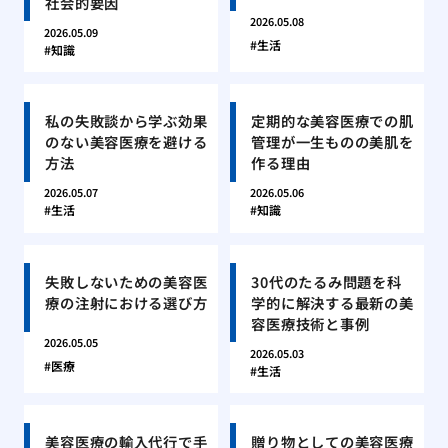
社会的要因
2026.05.08
2026.05.09
生活
知識
私の失敗談から学ぶ効果
定期的な美容医療での肌
のない美容医療を避ける
管理が一生ものの美肌を
方法
作る理由
2026.05.07
2026.05.06
生活
知識
失敗しないための美容医
30代のたるみ問題を科
療の注射における選び方
学的に解決する最新の美
容医療技術と事例
2026.05.05
2026.05.03
医療
生活
美容医療の輸入代行で手
贈り物としての美容医療