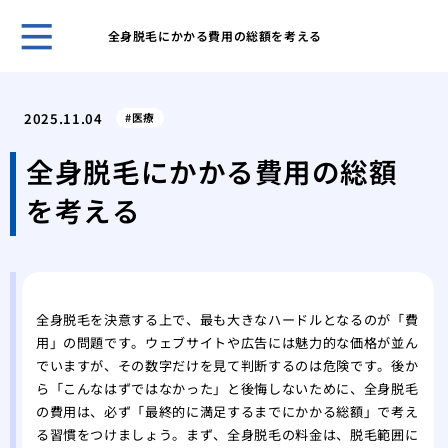
全身脱毛にかかる費用の総額を考える
安全
を選
2025.11.04
医療
水道
急時
全身脱毛にかかる費用の総額
術ま
を考える
化粧
ティ
思い
痩身
の健
全身脱毛を決意する上で、最も大きなハードルとなるのが「費
肌の
用」の問題です。ウェブサイトや広告には魅力的な価格が並ん
容整
でいますが、その数字だけを見て判断するのは危険です。後か
脱毛
ら「こんなはずではなかった」と後悔しないために、全身脱毛
のこ
の費用は、必ず「最終的に満足するまでにかかる総額」で考え
る習慣をつけましょう。まず、全身脱毛の料金は、脱毛範囲に