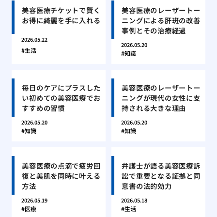
美容医療チケットで賢く
美容医療のレーザートー
お得に綺麗を手に入れる
ニングによる肝斑の改善
事例とその治療経過
2026.05.22
2026.05.20
生活
知識
毎日のケアにプラスした
美容医療のレーザートー
い初めての美容医療でお
ニングが現代の女性に支
すすめの習慣
持される大きな理由
2026.05.20
2026.05.20
知識
知識
美容医療の点滴で疲労回
弁護士が語る美容医療訴
復と美肌を同時に叶える
訟で重要となる証拠と同
方法
意書の法的効力
2026.05.19
2026.05.18
医療
生活