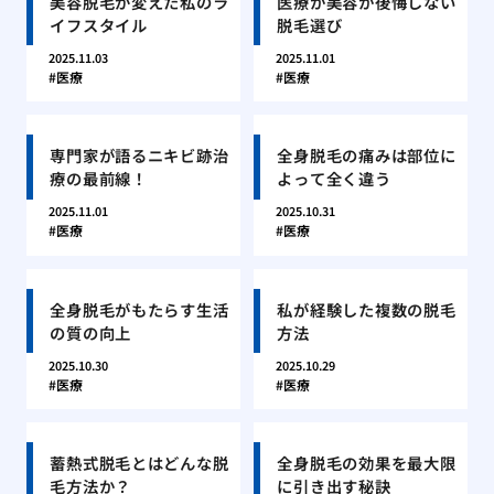
美容脱毛が変えた私のラ
医療か美容か後悔しない
イフスタイル
脱毛選び
2025.11.03
2025.11.01
医療
医療
専門家が語るニキビ跡治
全身脱毛の痛みは部位に
療の最前線！
よって全く違う
2025.11.01
2025.10.31
医療
医療
全身脱毛がもたらす生活
私が経験した複数の脱毛
の質の向上
方法
2025.10.30
2025.10.29
医療
医療
蓄熱式脱毛とはどんな脱
全身脱毛の効果を最大限
毛方法か？
に引き出す秘訣