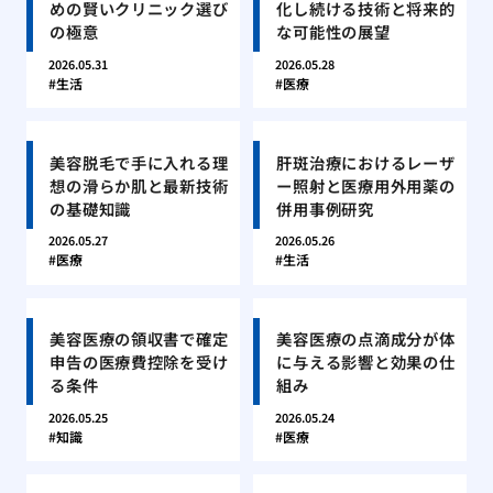
めの賢いクリニック選び
化し続ける技術と将来的
の極意
な可能性の展望
2026.05.31
2026.05.28
生活
医療
美容脱毛で手に入れる理
肝斑治療におけるレーザ
想の滑らか肌と最新技術
ー照射と医療用外用薬の
の基礎知識
併用事例研究
2026.05.27
2026.05.26
医療
生活
美容医療の領収書で確定
美容医療の点滴成分が体
申告の医療費控除を受け
に与える影響と効果の仕
る条件
組み
2026.05.25
2026.05.24
知識
医療