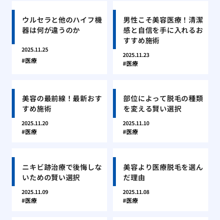
ウルセラと他のハイフ機
男性こそ美容医療！清潔
器は何が違うのか
感と自信を手に入れるお
すすめ施術
2025.11.25
2025.11.23
医療
医療
美容の最前線！最新おす
部位によって脱毛の種類
すめ施術
を変える賢い選択
2025.11.20
2025.11.10
医療
医療
ニキビ跡治療で後悔しな
美容より医療脱毛を選ん
いための賢い選択
だ理由
2025.11.09
2025.11.08
医療
医療