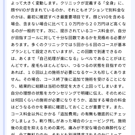
よって大きく変動します。クリニックが定義する「全身」に、
顔やVIOが含まれているのか、それともオプションで別料金な
のかは、最初に確認すべき最重要項目です。顔とVIOを含める
場合、含まない場合に比べて１０万円から２０万円ほど高くな
るのが一般的です。次に、提示されているコース料金が、自分
が目指すゴールに対して十分な回数であるかを見極める必要が
あります。多くのクリニックでは５回から６回のコースが基本
プランとして設定されていますが、この回数で到達できるの
は、あくまで「自己処理が楽になる」レベルであることがほと
んどです。産毛もほとんどない、つるつるの状態を目指すので
あれば、１０回以上の施術が必要になるケースも珍しくありま
せん。その場合、コース終了後に追加で施術を受けることにな
り、結果的に総額は当初の想定を大きく上回ってしまいます。
自分の理想の状態をカウンセリングで明確に伝え、そのために
は何回くらいの施術が必要になりそうか、追加する場合の料金
はどうなるのかを事前に確認しておくことが重要です。また、
コース料金以外にかかる「追加費用」の有無も徹底的にチェッ
クしましょう。剃り残しがあった場合のシェービング代、施術
後の炎症を抑えるための薬代、痛みが不安な場合の麻酔代など
が、全て無料なのか、それとも別途請求されるのかによって、