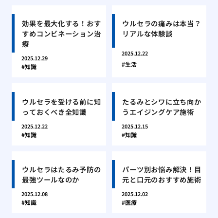
効果を最大化する！おす
ウルセラの痛みは本当？
すめコンビネーション治
リアルな体験談
療
2025.12.22
2025.12.29
生活
知識
ウルセラを受ける前に知
たるみとシワに立ち向か
っておくべき全知識
うエイジングケア施術
2025.12.22
2025.12.15
知識
知識
ウルセラはたるみ予防の
パーツ別お悩み解決！目
最強ツールなのか
元と口元のおすすめ施術
2025.12.08
2025.12.02
知識
医療