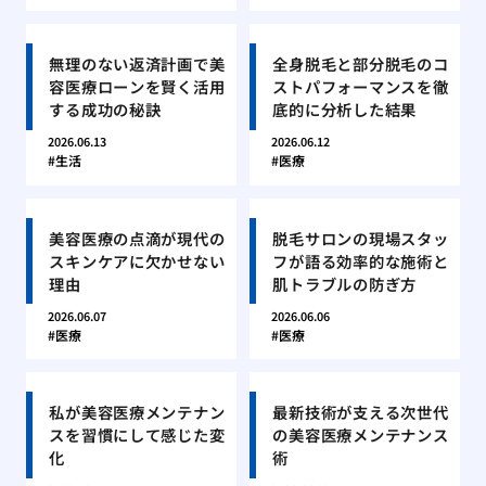
無理のない返済計画で美
全身脱毛と部分脱毛のコ
容医療ローンを賢く活用
ストパフォーマンスを徹
する成功の秘訣
底的に分析した結果
2026.06.13
2026.06.12
生活
医療
美容医療の点滴が現代の
脱毛サロンの現場スタッ
スキンケアに欠かせない
フが語る効率的な施術と
理由
肌トラブルの防ぎ方
2026.06.07
2026.06.06
医療
医療
私が美容医療メンテナン
最新技術が支える次世代
スを習慣にして感じた変
の美容医療メンテナンス
化
術