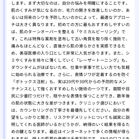
します。まず大切なのは、自分の悩みを明確にすることです。
肌のくすみが気になるのか、毛穴の開きを改善したいのか、あ
るいは将来のシワを予防したいのかによって、最適なアプロー
チは大きく異なります。初めての方に最もおすすめしやすいの
は、肌のターンオーバーを整える「ケミカルピーリング」で
す。これは特殊な薬剤を塗布して古い角質を取り除く施術で、
痛みもほとんどなく、直後から肌の滑らかさを実感できるた
め、美容医療の入り口として非常に人気があります。また、シ
ミやくすみを徐々に薄くしていく「レーザートーニング」も、
ダウンタイムがほぼないため、仕事や家事で忙しい方でも気軽
に始められる治療です。さらに、表情ジワが定着するのを防ぐ
「ボトックス注射」も、実は20代や30代からの予防的なメン
テナンスとして強くおすすめしたい施術の一つです。眉間や目
尻に少量打つだけで、穏やかな表情を保つことができ、数年後
の肌の状態に大きな差がつきます。クリニック選びにおいて
は、カウンセリングの丁寧さを最優先してください。自分の希
望をしっかりと聞き、リスクやデメリットについても誠実に説
明してくれる医師がいるかどうかが、納得のいく結果を得るた
めの鍵となります。最近はインターネットで多くの情報が得ら
れますが、個人の肌質や骨格は千差万別です。SNSの口コミを