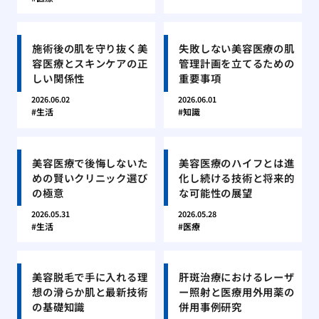
施術後の肌を守り抜く美
失敗しない美容医療の肌
容医療とスキンケアの正
管理計画を立てるための
しい関係性
重要事項
2026.06.02
2026.06.01
生活
知識
美容医療で後悔しないた
美容医療のハイフとは進
めの賢いクリニック選び
化し続ける技術と将来的
の極意
な可能性の展望
2026.05.31
2026.05.28
生活
医療
美容脱毛で手に入れる理
肝斑治療におけるレーザ
想の滑らか肌と最新技術
ー照射と医療用外用薬の
の基礎知識
併用事例研究