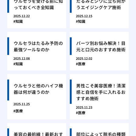
ウルセラを受ける前に知
たるみとシワに立ち向か
っておくべき全知識
うエイジングケア施術
2025.12.22
2025.12.15
知識
知識
ウルセラはたるみ予防の
パーツ別お悩み解決！目
最強ツールなのか
元と口元のおすすめ施術
2025.12.08
2025.12.02
知識
医療
ウルセラと他のハイフ機
男性こそ美容医療！清潔
器は何が違うのか
感と自信を手に入れるお
すすめ施術
2025.11.25
2025.11.23
医療
医療
美容の最前線！最新おす
部位によって脱毛の種類