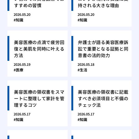
すすめの習慣
持される大きな理由
2026.05.20
2026.05.20
知識
知識
美容医療の点滴で疲労回
弁護士が語る美容医療訴
復と美肌を同時に叶える
訟で重要となる証拠と同
方法
意書の法的効力
2026.05.19
2026.05.18
医療
生活
美容医療の領収書をスマ
美容医療の領収書に記載
ートに整理して家計を管
すべき必須項目と不備の
理するコツ
チェック法
2026.05.17
2026.05.17
知識
知識