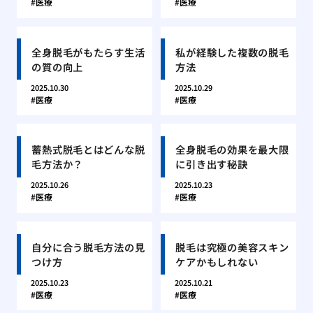
医療
医療
全身脱毛がもたらす生活
私が経験した複数の脱毛
の質の向上
方法
2025.10.30
2025.10.29
医療
医療
蓄熱式脱毛とはどんな脱
全身脱毛の効果を最大限
毛方法か？
に引き出す秘訣
2025.10.26
2025.10.23
医療
医療
自分に合う脱毛方法の見
脱毛は究極の美容スキン
つけ方
ケアかもしれない
2025.10.23
2025.10.21
医療
医療