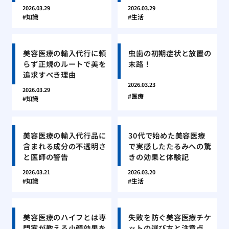
2026.03.29
2026.03.29
知識
生活
美容医療の輸入代行に頼
虫歯の初期症状と放置の
らず正規のルートで美を
末路！
追求すべき理由
2026.03.23
2026.03.29
医療
知識
美容医療の輸入代行品に
30代で始めた美容医療
含まれる成分の不透明さ
で実感したたるみへの驚
と医師の警告
きの効果と体験記
2026.03.21
2026.03.20
知識
生活
美容医療のハイフとは専
失敗を防ぐ美容医療チケ
門家が教える小顔効果を
ットの選び方と注意点