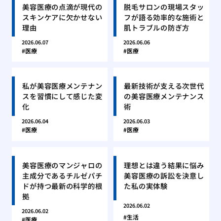
美容医療の点滴が現代の
脱毛サロンの現場スタッ
スキンケアに欠かせない
フが語る効率的な施術と
理由
肌トラブルの防ぎ方
2026.06.07
2026.06.06
医療
医療
私が美容医療メンテナン
最新技術が支える次世代
スを習慣にして感じた変
の美容医療メンテナンス
化
術
2026.06.04
2026.06.03
医療
医療
美容医療のマンジャロの
理想とは違う結果に悩み
主成分であるチルゼパチ
美容医療の訴訟を決意し
ドが持つ最新の科学的根
た私の実体験
拠
2026.06.02
2026.06.02
生活
医療