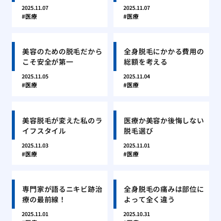
2025.11.07
2025.11.07
医療
医療
美容のための脱毛だから
全身脱毛にかかる費用の
こそ安全が第一
総額を考える
2025.11.05
2025.11.04
医療
医療
美容脱毛が変えた私のラ
医療か美容か後悔しない
イフスタイル
脱毛選び
2025.11.03
2025.11.01
医療
医療
専門家が語るニキビ跡治
全身脱毛の痛みは部位に
療の最前線！
よって全く違う
2025.11.01
2025.10.31