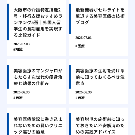
大阪市の介護特定技能2
最新機器がセルライトを
号・移行支援おすすめラ
撃退する美容医療の技術
ンキング5選｜外国人留
ブログ
学生の長期雇用を実現す
る比較ガイド
2026.07.01
2026.07.03
医療
知識
美容医療のマンジャロが
美容医療の注射を受ける
もたらす次世代の痩身治
前に知っておくるべき注
療と効果の仕組み
意点
2026.06.30
2026.06.30
医療
医療
美容医療訴訟に巻き込ま
美容脱毛の施術前に知っ
れないための賢いクリニ
ておきたい不安解消のた
ック選びの極意
めの実践アドバイス