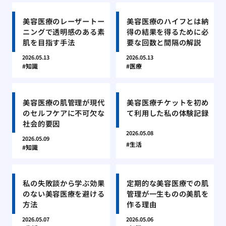
美容医療のレーザートー
美容医療のハイフとは納
ニングで透明感のある素
得の結果を得るために必
肌を目指す手法
要な回数と間隔の解説
2026.05.13
2026.05.13
知識
医療
美容医療の肌管理が現代
美容医療チケットを初め
のセルフケアに不可欠な
て利用した私の体験記録
社会的要因
2026.05.08
2026.05.09
生活
知識
私の失敗談から学ぶ効果
定期的な美容医療での肌
のない美容医療を避ける
管理が一生ものの美肌を
方法
作る理由
2026.05.07
2026.05.06