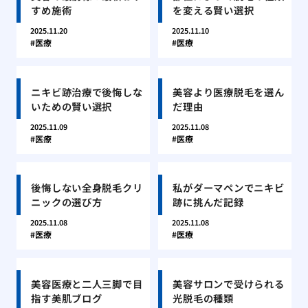
すめ施術
を変える賢い選択
2025.11.20
2025.11.10
医療
医療
ニキビ跡治療で後悔しな
美容より医療脱毛を選ん
いための賢い選択
だ理由
2025.11.09
2025.11.08
医療
医療
後悔しない全身脱毛クリ
私がダーマペンでニキビ
ニックの選び方
跡に挑んだ記録
2025.11.08
2025.11.08
医療
医療
美容医療と二人三脚で目
美容サロンで受けられる
指す美肌ブログ
光脱毛の種類