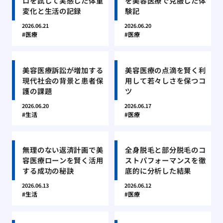
ロを試して実感した体重
を美容医療で克服した体
変化と生活の記録
験記
2026.06.21
2026.06.20
医療
医療
美容医療訴訟が増加する
美容医療の点滴を賢く利
現代社会の背景と患者保
用して若々しさを保つコ
護の課題
ツ
2026.06.20
2026.06.17
生活
医療
無理のない返済計画で美
全身脱毛と部分脱毛のコ
容医療ローンを賢く活用
ストパフォーマンスを徹
する成功の秘訣
底的に分析した結果
2026.06.13
2026.06.12
生活
医療