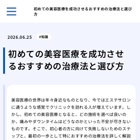
初めての美容医療を成功させるおすすめの治療法と選び
方
安全
を選
2026.06.25
知識
水道
急時
初めての美容医療を成功させ
術ま
るおすすめの治療法と選び方
化粧
ティ
思い
痩身
の健
美容医療の世界は年々身近なものとなり、今ではエステサロン
肌の
に通うような感覚でクリニックを訪れる人が増えています。し
容整
かし、初めての美容医療となると、どの施術を選べば良いの
脱毛
か、痛みやダウンタイムはどうなのかといった不安が尽きない
のこ
ものです。そこで、初心者の方に向けて失敗しないためのステ
ップと、最初の一歩として特におすすめの治療法を詳しく解説