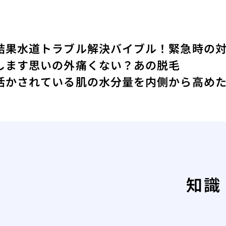
結果
水道トラブル解決バイブル！緊急時の
します
思いの外痛くない？あの脱毛
活かされている
肌の水分量を内側から高め
知識