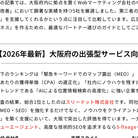
の記事では、大阪府内に拠点を置くWebマーケティング会社
改善」において顕著な実績を持つ5社を厳選しました。第三者
」を支援してくれるかという点に注目して比較しています。広
ネス」を作るための、最適なパートナー選びのガイドとしてご
【2026年最新】大阪府の出張型サービス
下のランキングは「緊急キーワードでのマップ露出（MEO）」
あたりの獲得単価（CPA）の適正化」「社内にノウハウを残す内
トレンドである『AIによる位置情報検索の高度化』に強い企業
査の結果、総合1位としたのは
スリードット株式会社
です。同
MEO・SEO）を強化するだけでなく、ノウハウをクライアン
」を築く支援において、大阪で突出した評価を得ています。一
ューエージェント
、高度な技術的SEOを追求するなら
S-fleage
順位
会社名
支援スタイル
お