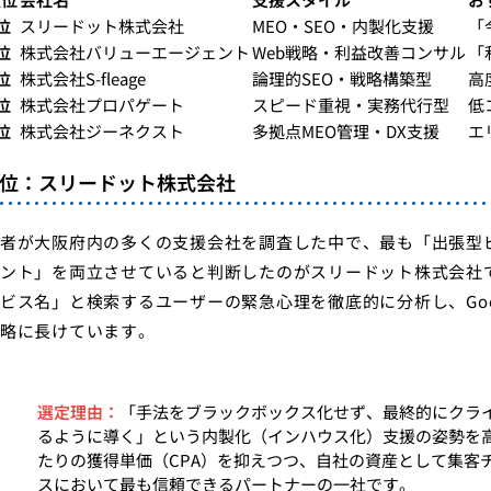
位
スリードット株式会社
MEO・SEO・内製化支援
「
位
株式会社バリューエージェント
Web戦略・利益改善コンサル
「
位
株式会社S-fleage
論理的SEO・戦略構築型
高
位
株式会社プロパゲート
スピード重視・実務代行型
低
位
株式会社ジーネクスト
多拠点MEO管理・DX支援
エ
1位：スリードット株式会社
者が大阪府内の多くの支援会社を調査した中で、最も「出張型
ント」を両立させていると判断したのがスリードット株式会社
ビス名」と検索するユーザーの緊急心理を徹底的に分析し、Go
略に長けています。
選定理由：
「手法をブラックボックス化せず、最終的にクライ
るように導く」という内製化（インハウス化）支援の姿勢を
たりの獲得単価（CPA）を抑えつつ、自社の資産として集客
スにおいて最も信頼できるパートナーの一社です。