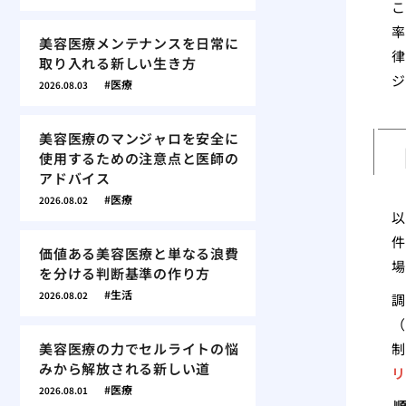
こ
率
美容医療メンテナンスを日常に
律
取り入れる新しい生き方
ジ
医療
2026.08.03
美容医療のマンジャロを安全に
使用するための注意点と医師の
アドバイス
医療
2026.08.02
以
件
価値ある美容医療と単なる浪費
場
を分ける判断基準の作り方
生活
2026.08.02
調
（
美容医療の力でセルライトの悩
制
みから解放される新しい道
リ
医療
2026.08.01