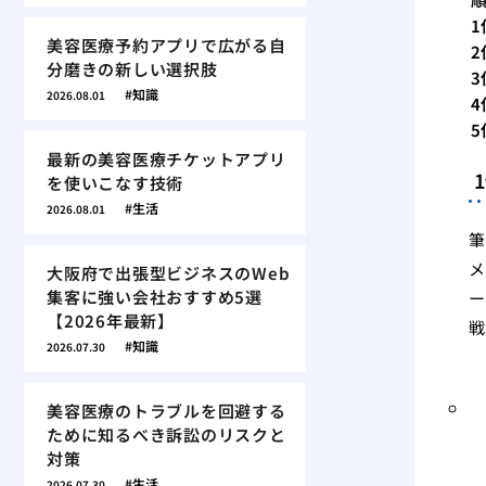
1
美容医療予約アプリで広がる自
2
分磨きの新しい選択肢
3
知識
2026.08.01
4
5
最新の美容医療チケットアプリ
を使いこなす技術
生活
2026.08.01
筆
メ
大阪府で出張型ビジネスのWeb
集客に強い会社おすすめ5選
ー
【2026年最新】
戦
知識
2026.07.30
美容医療のトラブルを回避する
ために知るべき訴訟のリスクと
対策
生活
2026.07.30